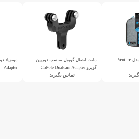
کیف گوپول GoPole مدل Venture
مانت اتصال گوپول مناسب دوربین
گوپرو GoPole Dualcam Adapter
Adapter
یرید
تماس بگیرید