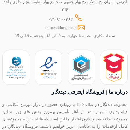
آدرس : تهران ،خ انقلاب ،خ بهار جنوبی ،مجتمع بهار ،طبقه پنجم اداری واحد
618
۰۲۱-۹۱۰۰۲۶۴۰
info@didnegar.com
ساعات کاری : شنبه تا چهارشنبه 9 الی 18 | پنجشنبه 9 الی 15
درباره ما | فروشگاه اینترنتی دیدنگار
مجموعه دیدنگار در سال 1389 با رویکرد حضور در بازار دوربین عکاسی و
فیلمبرداری تأسیس شد. از آغاز تأسیس بهمرور بخش های زیر به این
مجموعه اضافه شد و اکنون افتخار ما این است که قابلیت ارایه مجموعه ای
کامل ازخدمات را به عکاسان عزیز خواهیم داشت: فروشگاه دیدنگار: در