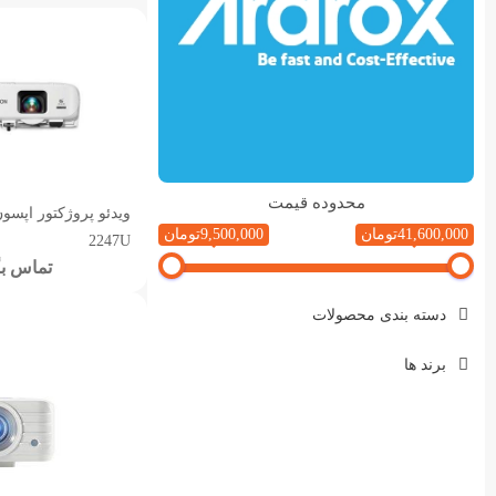
محدوده قیمت
41,600,000تومان
9,500,000تومان
2247U
تماس بگ
دسته بندی محصولات
برند ها