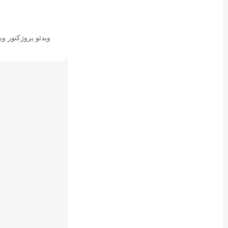
ویدئو پروژکتور ویوسونیک 01HD