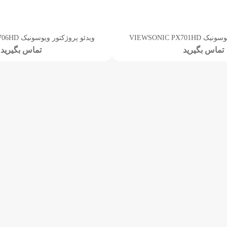
VIEWSONIC PX7
ویدئو پروژکتور ویوسونیک VIEWSONIC PG706HD
تماس بگیرید
تماس بگیرید