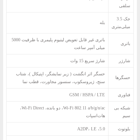
سلفی
جک 3.5
بله
میلی‌متری
باتری غیر قابل تعویض لیتیوم پلیمری با ظرفیت 5000
باتری
میلی آمپر ساعت
شارژر
شارژ سریع 15 وات
حسگر اثر انگشت ( زیر نمایشگر، اپتیکال )، شتاب
حسگرها
سنج، ژیروسکوپ، سنسور مجاورت، قطب نما
فناوری
GSM / HSPA / LTE
شبکه بی
Wi-Fi 802.11 a/b/g/n/ac، دو بانده، Wi-Fi Direct،
سیم
هات‌اسپات
بلوتوث
5.0، A2DP، LE