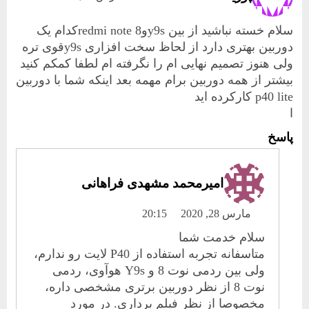
سلام خسته نباشید از بین y9sوredmi note 8کدام یک
دوربین بهتری دارد از لحاظ سخت افزاری y9sقوی تره
ولی هنوز تصمیم نهایی ام را نگرفته ام لطفا کمکم کنید
بیشتر از همه دوربین برام مهمه بعد اینکه شما با دوربین
p40 lite کارکرده اید
ا
پاسخ
امیرمحمد مشهدی فراهانی
مارس 28, 2020
20:15
سلام خدمت شما
متاسفانه تجربه استفاده از P40 لایت رو ندارم،
ولی بین ردمی نوت 8 و Y9s هوآوی، ردمی
نوت 8 از نظر دوربین برتری مشخصی داره،
مخصوصا از نظر فیلم برداری. در مورد