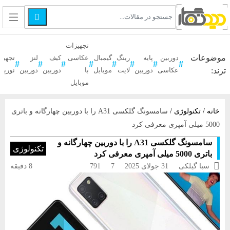

تجهیزات
موضوعات
دوربین
پایه
رینگ
گیمبال
عکاسی
کیف
لنز
تجهیز
ترند:
عکاسی
دوربین
لایت
موبایل
با
دوربین
دوربین
نورپر
موبایل
خانه
/
تکنولوژی
/
سامسونگ گلکسی A31 را با دوربین چهارگانه و باتری
5000 میلی آمپری معرفی کرد
سامسونگ گلکسی A31 را با دوربین چهارگانه و
تکنولوژی
باتری 5000 میلی آمپری معرفی کرد

سبا گیلکی
31 جولای 2025
7
791
8 دقیقه