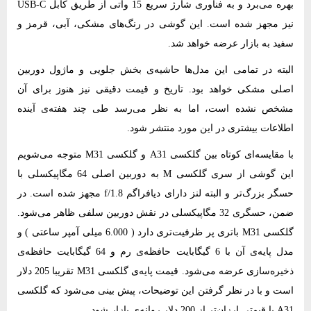
بهره می‌برد و به فناوری شارژ سریع 15 واتی از طریق کابل USB-C
نیز مجهز شده است. این گوشی در رنگ‌های مشکی، آبی، قرمز و
سفید به بازار عرضه خواهد شد.
البته در تمامی این مدل‌ها حاشیه‌ی بخش جلویی و ماژول دوربین
اصلی مشکی خواهد بود. تاریخ و قیمت دقیقی نیز هنوز برای آن
مشخص نشده است، اما به نظر می‌رسد طی چند هفته‌ی آینده
اطلاعات بیشتری در این مورد منتشر شود.
با مقایسه‌ای کوتاه بین گلکسی A31 و گلکسی M31 متوجه می‌شویم
این گوشی از سری گلکسی M به دوربین اصلی 64 مگاپیکسلی با
حسگر بزرگ‌تر و البته لنز دارای دیافراگم f/1.8 مجهز شده است. در
ضمن، حسگری 32 مگاپیکسلی در نقش دوربین سلفی ظاهر می‌شود.
گلکسی M31 باتری پر ظرفیت‌تری دارد ( 6.000 میلی آمپر ساعتی ) و
مدل پایه‌ی آن با 6 گیگابایت حافظه‌ی رم و 64 گیگابایت حافظه‌ی
ذخیره‌سازی عرضه می‌شود. قیمت پایه‌ی گلکسی M31 تقریبا 205 دلار
است و با در نظر گرفتن این توضیحات، پیش بینی می‌شود که گلکسی
A31 با قیمتی ارزان‌تر از 200 دلار روانه‌ی بازار شود.