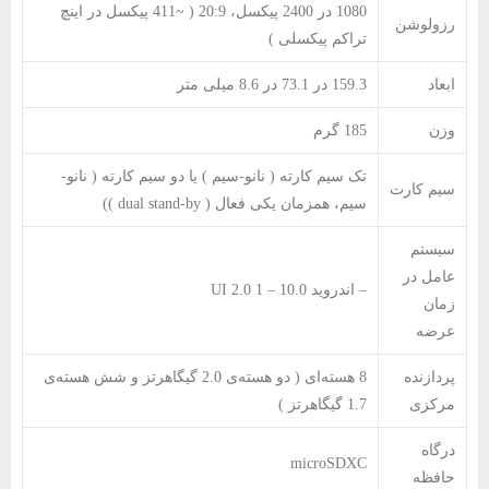
1080 در 2400 پیکسل، 20:9 ( ~411 پیکسل در اینچ
رزولوشن
تراکم پیکسلی )
ابعاد
159.3 در 73.1 در 8.6 میلی متر
وزن
185 گرم
تک سیم کارته ( نانو-سیم ) یا دو سیم کارته ( نانو-
سیم کارت
سیم، همزمان یکی فعال ( dual stand-by ))
سیستم
عامل در
– اندروید 10.0 – 1 UI 2.0
زمان
عرضه
پردازنده
8 هسته‌ای ( دو هسته‌ی 2.0 گیگاهرتز و شش هسته‌ی
مرکزی
1.7 گیگاهرتز )
درگاه
microSDXC
حافظه