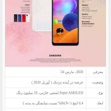
معرفی
2020، مارس 24
وضعیت
عرضه در آینده نزدیک ( آوریل 2020 )
نوع
Super AMOLED لمسی خازنی، 16 میلیون رنگ
ابعاد
6.4 اینچ ( ~84.9% نسبت نمایشگر به بدنه )