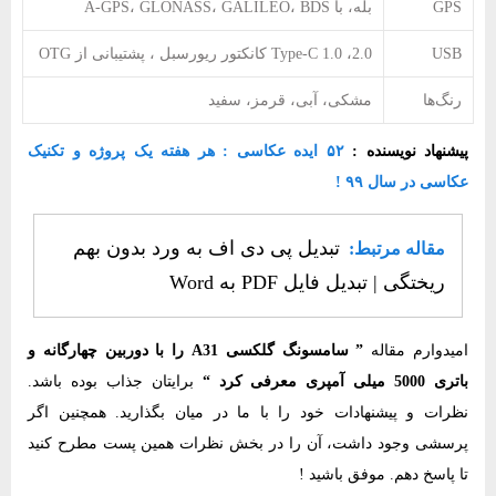
GPS
بله، با A-GPS، GLONASS، GALILEO، BDS
USB
2.0، Type-C 1.0 کانکتور ریورسبل ، پشتیبانی از OTG
رنگ‌ها
مشکی، آبی، قرمز، سفید
پیشنهاد نویسنده :
۵۲ ایده عکاسی : هر هفته یک پروژه و تکنیک
عکاسی در سال ۹۹ !
تبدیل پی دی اف به ورد بدون بهم
مقاله مرتبط:
ریختگی | تبدیل فایل PDF به Word
امیدوارم مقاله
” سامسونگ گلکسی A31 را با دوربین چهارگانه و
باتری 5000 میلی آمپری معرفی کرد “
برایتان جذاب بوده باشد.
نظرات و پیشنهادات خود را با ما در میان بگذارید. همچنین اگر
پرسشی وجود داشت، آن را در بخش نظرات همین پست مطرح کنید
تا پاسخ دهم. موفق باشید !