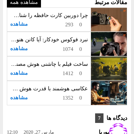
مقالات مرتبط
مشاهده همه
چرا دوربین کارت حافظه را شناسایی نمی‌کند؟ بررسی دلایل و راه‌حل‌ها
مشاهده
293
0
نبرد فوکوس خودکار: آیا کانن هنوز پادشاه بی‌رقیب است یا سونی و نیکون تاج را ربوده‌اند؟
مشاهده
1074
0
ساخت فیلم با چاشنی هوش مصنوعی: دنیای جدید خلاقیت‌های سینمایی!
مشاهده
1412
0
عکاسی هوشمند با قدرت هوش مصنوعی: آینده همین حالاست!
مشاهده
1352
0
دیدگاه ها
7
پوریا
مارس 27, 2020
12:10