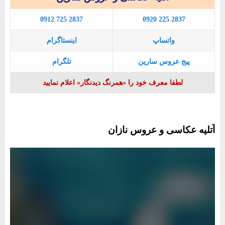
0912 725 2837
0920 225 2837
واتساپ
اینستاگرام
پیج عروس سارین
تلگرام
لطفا معرف خود را «همرنگ دیدنگار» اعلام نمایید
آتلیه عکاسی و عروس نازان