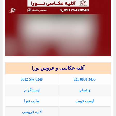
آتلیه عکاسی و عروس نورا
0912 547 0240
021 8800 3435
واتساپ
اینستاگرام
لیست قیمت
سایت نورا
آتلیه عروسی