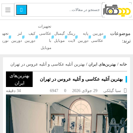

تجهیزات
موضوعات
دوربین
پایه
رینگ
گیمبال
عکاسی
کیف
لنز
تجهیز
ترند:
عکاسی
دوربین
لایت
موبایل
با
دوربین
دوربین
نورپر
موبایل
خانه
/
بهترین‌های ایران
/
بهترین آتلیه عکاسی و آتلیه عروس در تهران
بهترین‌های
بهترین آتلیه عکاسی و آتلیه عروس در تهران
ایران

سبا گیلکی
29 جولای 2026
0
6947
34 دقیقه