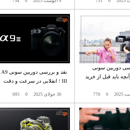
0
751
9 آگوست 2025
0
734
سی دوربین سونی
نقد و بررسی دوربین سونی A9
 هرآنچه باید قبل از خرید
III ؛ انقلابی در سرعت و دقت
0
770
30 جولای 2025
0
695