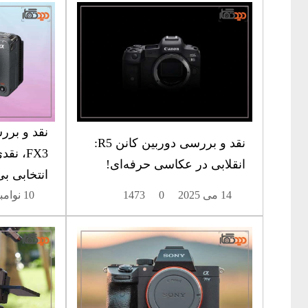
نقد و برر
نقد و بررسی دوربین کانن R5:
FX3، ن
انقلابی در عکاسی حرفه‌ای!
انتخابی ب
14 می 2025
0
1473
10 نوامبر 2025