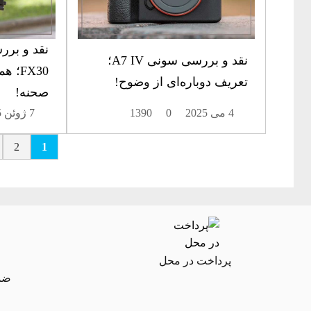
نقد و برر
نقد و بررسی سونی A7 IV؛
FX30؛
تعریف دوباره‌ای از وضوح!
صحنه!
4 می 2025
0
1390
7 ژوئن 2025
2
1
پرداخت در محل
ضما