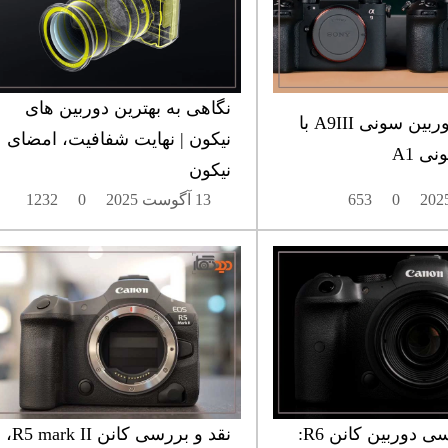
نگاهی به بهترین دوربین های
مقایسه دوربین سونی A9III با
نیکون | نهایت شفافیت، امضای
ی A1
نیکون
0
653
13 آگوست 2025
0
1232
نقد و بررسی دوربین کانن R6:
نقد و بررسی کانن R5 mark II،