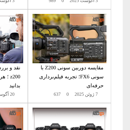
3 آگوست 2025
0
989
3 آگوست 2025
مقایسه دوربین سونی Z200 با
نقد و برر
سونی FX6؛ تجربه فیلم‌برداری
z200 ؛
حرفه‌ای
بدانید
7 ژوئن 2025
0
637
20 آگوست 2025