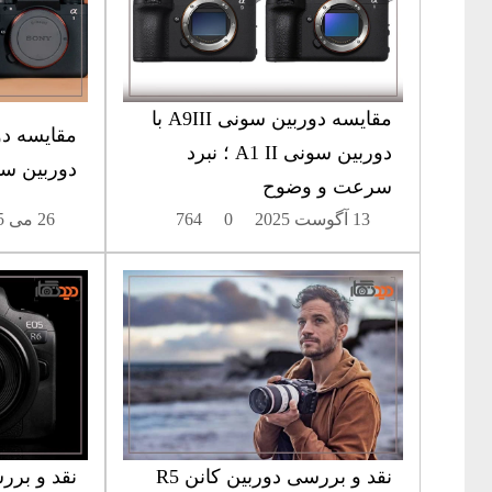
مقایسه دوربین سونی A9III با
دوربین سونی A1 II ؛ نبرد
دوربین سون
سرعت و وضوح
13 آگوست 2025
0
764
26 می 2025
نقد و بررسی دوربین کانن R5