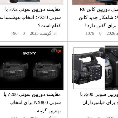
نقد و بررسی دوربین کانن R6
مقایسه دوربین سونی FX2 با
MARK III؛ شاهکار جدید کانن
سونی FX30؛ انتخاب هوشمندانه
رای گفتن دارد؟
کدام است؟
0
1076
3 آگوست 2025
0
796
مقایسه دوربین سونی z200 با
مقایسه دوربین سونی Z200 با
سونی x70 برای فیلمبرداران
سونی NX800 برای انتخاب
بهترین گزینه