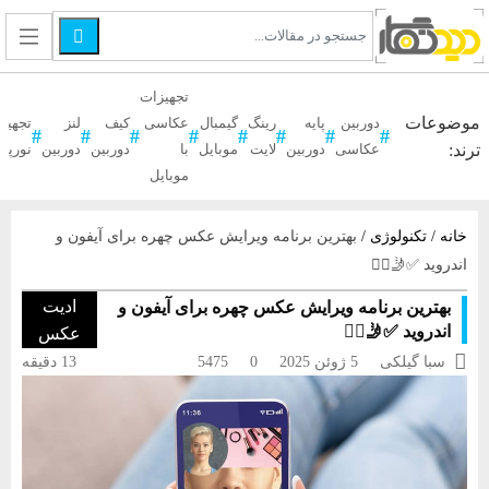

تجهیزات
موضوعات
دوربین
پایه
رینگ
گیمبال
عکاسی
کیف
لنز
تجهیز
ترند:
عکاسی
دوربین
لایت
موبایل
با
دوربین
دوربین
نورپر
موبایل
خانه
/
تکنولوژی
/
بهترین برنامه ویرایش عکس چهره برای آیفون و
اندروید ✅​🤳​🧔‍♀️​
ادیت
بهترین برنامه ویرایش عکس چهره برای آیفون و
اندروید ✅​🤳​🧔‍♀️​
عکس

سبا گیلکی
5 ژوئن 2025
0
5475
13 دقیقه