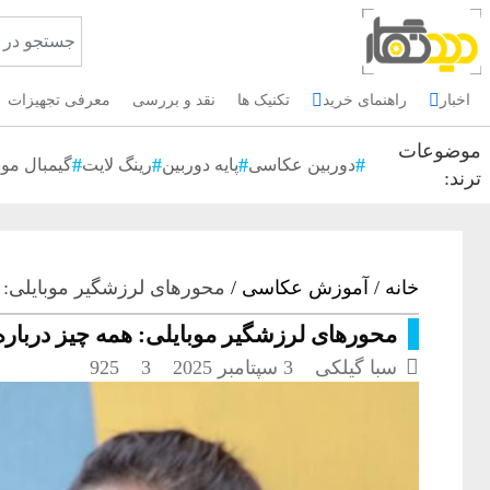
اخبار
راهنمای خرید
تکنیک ها
نقد و بررسی
معرفی تجهیزات
موضوعات
دوربین عکاسی
پایه دوربین
رینگ لایت
گیمبال موب
ترند:
خانه
/
آموزش عکاسی
/
محورهای لرزشگیر موبایلی: ه
محورهای لرزشگیر موبایلی: همه چیز درباره 

سبا گیلکی
3 سپتامبر 2025
3
925