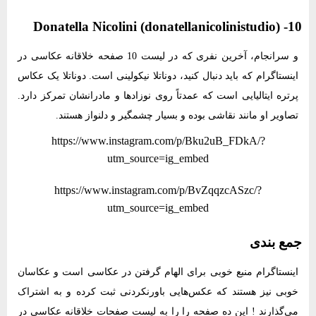
10- Donatella Nicolini (donatellanicolinistudio)
و سرانجام، آخرین نفری که در لیست 10 صفحه خلاقانه عکاسی در
اینستاگرام که باید دنبال کنید، دوناتلا نیکولینی است. دوناتلا یک عکاس
پرتره ایتالیایی است که عمدتاً روی نوزادها و مادرانشان تمرکز دارد.
تصاویر او مانند نقاشی بوده و بسیار چشمگیر و دلنواز هستند.
https://www.instagram.com/p/Bku2uB_FDkA/?
utm_source=ig_embed
https://www.instagram.com/p/BvZqqzcASzc/?
utm_source=ig_embed
جمع بندی
اینستاگرام منبع خوبی برای الهام گرفتن در عکاسی است و عکاسان
خوبی نیز هستند که عکس‌هایی باورنکردنی ثبت کرده و به اشتراک
می‌گذارند ! این ده صفحه را را به لیست صفحات خلاقانه عکاسی در