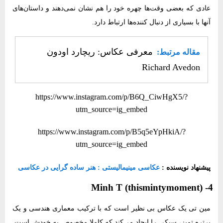
عادی که بعضی وقت‌ها چهره خود را هم نشان نمی‌دهند و داستان‌های
آنها با بسیاری از دنبال کننده‌ها ارتباط دارد.
معرفی عکاس: ریچارد اودون
مقاله مرتبط:
Richard Avedon
https://www.instagram.com/p/B6Q_CiwHgX5/?
utm_source=ig_embed
https://www.instagram.com/p/B5q5eYpHkiA/?
utm_source=ig_embed
پیشنهاد نویسنده :
عکاسی مینیمالیستی : هنر ساده گرایی در عکاسی
4- Minh T (thismintymoment)
مین تی یک عکاس بی نظیر است که با ترکیب معماری هندسی و یک
پرتره تمیز، سبکی را ایجاد می‌کند که کاملا مخصوص به خودش است.