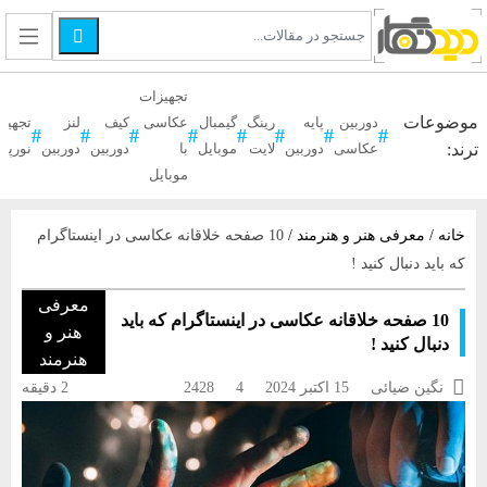

تجهیزات
موضوعات
دوربین
پایه
رینگ
گیمبال
عکاسی
کیف
لنز
تجهیز
ترند:
عکاسی
دوربین
لایت
موبایل
با
دوربین
دوربین
نورپر
موبایل
خانه
/
معرفی هنر و هنرمند
/
10 صفحه خلاقانه عکاسی در اینستاگرام
که باید دنبال کنید !
معرفی
10 صفحه خلاقانه عکاسی در اینستاگرام که باید
هنر و
دنبال کنید !
هنرمند

نگین ضیائی
15 اکتبر 2024
4
2428
2 دقیقه