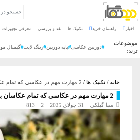
اخبار
راهنمای خرید
تکنیک ها
نقد و بررسی
معرفی تجهیزات
موضوعات
دوربین عکاسی
پایه دوربین
رینگ لایت
گیمبال موب
ترند:
خانه
/
تکنیک ها
/
2 مهارت مهم در عکاسی که تمام عکاسان باید آن را بدانند !
2 مهارت مهم در عکاسی که تمام عکاسان باید آن را بدانند !

سبا گیلکی
31 جولای 2025
2
813