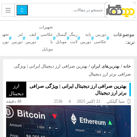

تجهیزات
موضوعات
دوربین
پایه
رینگ
گیمبال
عکاسی
کیف
لنز
تجهیز
ترند:
عکاسی
دوربین
لایت
موبایل
با
دوربین
دوربین
نورپر
موبایل
خانه
/
بهترین‌های ایران
/
بهترین صرافی ارز دیجیتال ایرانی | ویژگی
صرافی برتر ارز دیجیتال
ارز
بهترین صرافی ارز دیجیتال ایرانی | ویژگی صرافی
برتر ارز دیجیتال
دیجیتال

سبا گیلکی
22 اکتبر 2025
4
2536
48 دقیقه