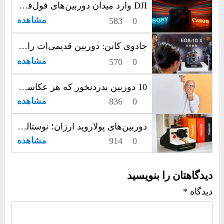
DJI وارد میدان دوربین‌های فول‌فریم شد؟ شایعه یا واقعیت؟
مشاهده
583
0
جادوی کانن: دوربین قدیمی‌ات را به یک شاهکار هنری تبدیل کن!
مشاهده
570
0
10 دوربین بدردنخور که هر عکاسی را کلافه می‌کنند!
مشاهده
836
0
دوربین‌های پولاروید ارزان؛ نوستالژی دیجیتال یا عکس‌های واقعی؟
مشاهده
914
0
دیدگاهتان را بنویسید
دیدگاه
*