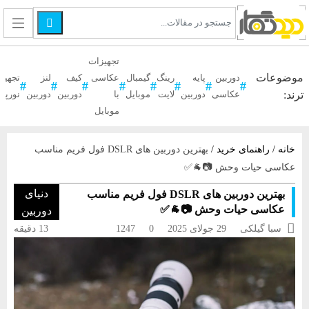

تجهیزات
موضوعات
دوربین
پایه
رینگ
گیمبال
عکاسی
کیف
لنز
تجهیز
ترند:
عکاسی
دوربین
لایت
موبایل
با
دوربین
دوربین
نورپر
موبایل
خانه
/
راهنمای خرید
/
بهترین دوربین های DSLR فول فریم مناسب
عکاسی حیات وحش 📷​🐐​✅​
دنیای
بهترین دوربین های DSLR فول فریم مناسب
عکاسی حیات وحش 📷​🐐​✅​
دوربین

سبا گیلکی
29 جولای 2025
0
1247
13 دقیقه