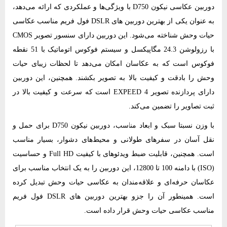
دوربین عکاسی نیکون D750 با ویژگی‌ها و عملکردی که ارائه می‌دهد،
به عنوان یکی از بهترین دوربین های DSLR فول فریم مناسب عکاسی
حیات وحش شناخته می‌شود. این دوربین دارای سنسور تصویر CMOS
با رزولوشن 24.3 مگاپیکسل و سیستم فوکوس اتوماتیک با 51 نقطه
فوکوس است که به عکاسان امکان می‌دهد تا لحظات زیبای حیات
وحش را بادقت و کیفیت بالا به تصویر بکشند. همچنین، این دوربین
دارای پردازنده تصویر EXPEED 4 است که سرعت و کیفیت بالا در
ثبت تصاویر را تضمین می‌کند.
با وزن نسبتا سبک و ابعاد مناسب، دوربین نیکون D750 برای حمل و
نقل آسان در سفر‌های طولانی و محیط‌های دشوار، بسیار مناسب
است. همچنین، قابلیت ضبط ویدئوهای با کیفیت Full HD و حساسیت
(ISO) با دامنه 100 تا 12800، این دوربین را به یک انتخاب مناسب برای
عکاسان حرفه‌ای و علاقه‌مندان به عکاسی حیات وحش تبدیل کرده
است. همینطور آن را جزو بهترین دوربین های DSLR فول فریم
مناسب عکاسی حیات وحش قرار داده است.