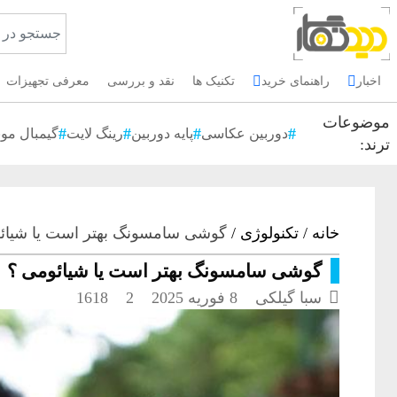
اخبار
راهنمای خرید
تکنیک ها
نقد و بررسی
معرفی تجهیزات
موضوعات
دوربین عکاسی
پایه دوربین
رینگ لایت
گیمبال موب
ترند:
خانه
/
تکنولوژی
/
گوشی سامسونگ بهتر است یا شیائ
گوشی سامسونگ بهتر است یا شیائومی ؟

سبا گیلکی
8 فوریه 2025
2
1618