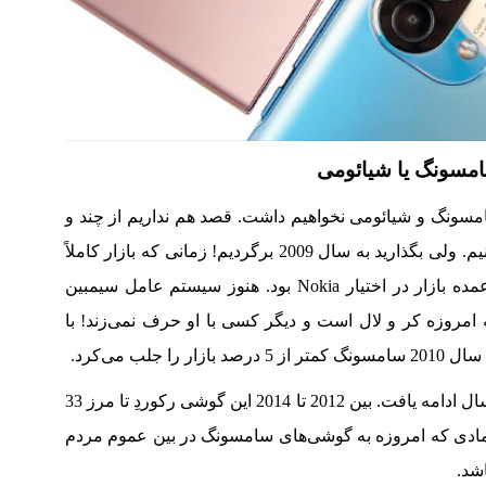
امسونگ یا شیائومی
سونگ و شیائومی نخواهیم داشت. قصد هم نداریم از چند و
چون بزرگ شدن این دو کمپانی حرفی بزنیم. ولی بگذارید به سال 2009 برگردیم! زمانی که بازار کاملاً
با 2023 متفاوت بود. در آن روزها سهم عمده بازار در اختیار Nokia بود. هنوز سیستم عامل سیمبین
 که امروزه کر و لال است و دیگر کسی با او حرف نمی‌زند! با
اوج گرفتن سامسونگ Samsung سال به سال ادامه یافت. بین 2012 تا 2014 این گوشی رکوردِ تا مرز 33
اعتمادی که امروزه به گوشی‌های سامسونگ در بین عموم مردم
شد.