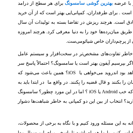
و با عرضه
بهترین گوشی سامسونگ
برای هر سطح از درامد
 است . برای طرفداران، کمپانی‌ایی بهتر است که از آن خرید
صادق است. هرچند ریزش در تقاضا بسته به تولیدات آن سال
طریق میان‌رده‌ها خود را به دنیا معرفی کرد. هرچند امروزه
 خاطر تفاوت‌های مشخص‌تر در سخت‌افزار و سیستم‌ عامل
اگر بپرسیم آیفون بهتر است یا سامسونگ؟ احتمالاً پاسخ سر
راست‌تر است. خب اولین سوال این خواهد بود اندروید می‌خواهی یا iOS؟ همین باعث می‌شود که
را بکنند و قال قضیه را بِکنند. در واقع ما در ابتدا باید به
تحلیل دو سیستم‌ عامل متفاوت بپردازیم که خب Android یا iOS ؟ اما در این مورد چطور؟ سامسونگ
د؟‌ انتخاب از بین این دو کمپانی به خاطر شباهت‌ها دشوار
نه به این مسئله ورود کنیم و با نگاه به برخی از محصولات،
 کنیم. با ما همراه باشید تا پاسخی برای این سوال پیدا