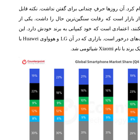
X در سال 2013 عرضِ اندام کرد. آن روزها حرفِ چندانی برای گفتن نداشت. نکته قابل
رود در نقطه‌ای از بازار است که رقابت سنگین‌ترین حال را داشت. یکی از
کنند، اعتمادی است که خود کمپانی به برند خودش دارد. این
نشان از برنامه‌های طولانی‌ مدت و قابلیت‌های درخور است. بازاری که در آن LG و هوواوی Huawei با
Xiao شیائومی شد.