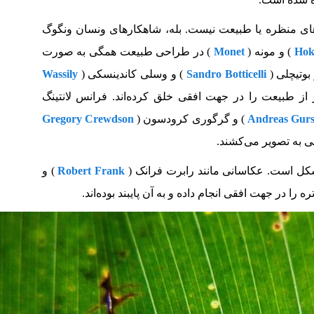
ای منظره یا طبیعت نیست. بله، شاهکارهای ونسان ونگوگ
Hok
) و مونه (
Monet
) در طراحی طبیعت همگی به صورت
 بوتیچلی (
Sandro Botticelli
) و وسلی کاندینسکی (
Wassily
ر از طبیعت را در جهت افقی خلق کرده‌اند. فرانس لانتینگ
Andreas Gur
) و گرگوری کرودسون (
Gregory Crewdson
ی به تصویر می‌کشند.
شکل است. عکاسانی مانند رابرت فرانک (
Robert Frank
) و
 را در جهت افقی انجام داده و به آن پایبند بوده‌اند.