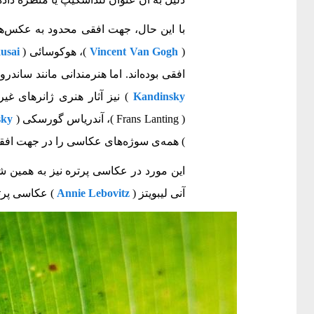
با این حال، جهت افقی محدود به عکس‌ه
(
Vincent Van Gogh
)، هوکوسائی (
usai
افقی بوده‌اند. اما هنرمندانی مانند ساندرو
Kandinsky
) نیز آثار هنری ژانرهای غی
( Frans Lanting )، آندریاس گورسکی (
sky
) همه‌ی سوژه‌های عکاسی را در جهت افق
این مورد در عکاسی پرتره نیز به همین 
آنی لیبویتز (
Annie Lebovitz
) عکاسی پرتره