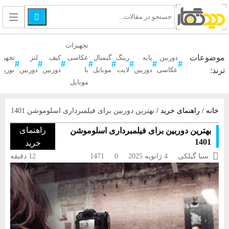

تجهیزات
موضوعات
دوربین
پایه
رینگ
گیمبال
عکاسی
کیف
لنز
تجهیز
ترند:
عکاسی
دوربین
لایت
موبایل
با
دوربین
دوربین
نورپر
موبایل
خانه
/
راهنمای خرید
/
بهترین دوربین برای فیلمبرداری اسلوموشن 1401
راهنمای
بهترین دوربین برای فیلمبرداری اسلوموشن
1401
خرید

سبا گیلکی
4 ژانویه 2025
0
1471
12 دقیقه