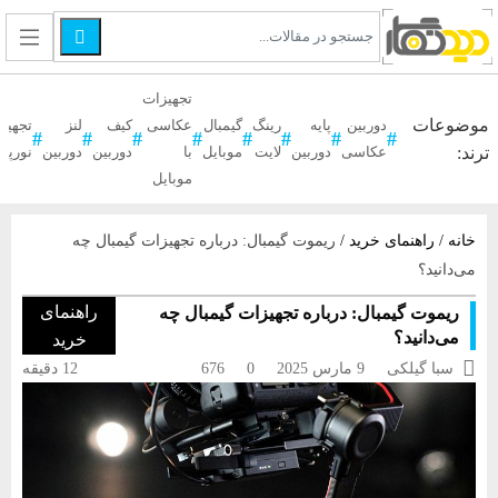

تجهیزات
موضوعات
دوربین
پایه
رینگ
گیمبال
عکاسی
کیف
لنز
تجهیز
ترند:
عکاسی
دوربین
لایت
موبایل
با
دوربین
دوربین
نورپر
موبایل
خانه
/
راهنمای خرید
/
ریموت گیمبال: درباره تجهیزات گیمبال چه
می‌دانید؟
راهنمای
ریموت گیمبال: درباره تجهیزات گیمبال چه
می‌دانید؟
خرید

سبا گیلکی
9 مارس 2025
0
676
12 دقیقه