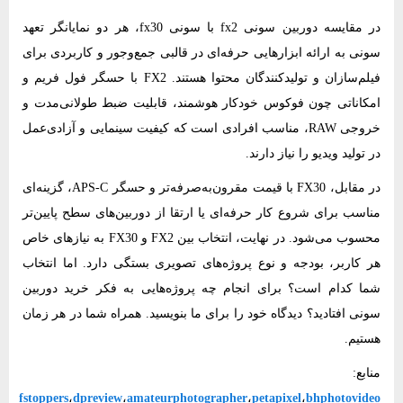
در مقایسه دوربین سونی fx2 با سونی fx30، هر دو نمایانگر تعهد
سونی به ارائه ابزارهایی حرفه‌ای در قالبی جمع‌وجور و کاربردی برای
فیلم‌سازان و تولیدکنندگان محتوا هستند. FX2 با حسگر فول‌ فریم و
امکاناتی چون فوکوس خودکار هوشمند، قابلیت ضبط طولانی‌مدت و
خروجی RAW، مناسب افرادی است که کیفیت سینمایی و آزادی‌عمل
در تولید ویدیو را نیاز دارند.
در مقابل، FX30 با قیمت مقرون‌به‌صرفه‌تر و حسگر APS-C، گزینه‌ای
مناسب برای شروع کار حرفه‌ای یا ارتقا از دوربین‌های سطح پایین‌تر
محسوب می‌شود. در نهایت، انتخاب بین FX2 و FX30 به نیازهای خاص
هر کاربر، بودجه و نوع پروژه‌های تصویری بستگی دارد. اما انتخاب
شما کدام است؟ برای انجام چه پروژه‌هایی به فکر خرید دوربین
سونی افتادید؟ دیدگاه خود را برای ما بنویسید. همراه شما در هر زمان
هستیم.
منابع:
fstoppers
،
dpreview
،
amateurphotographer
،
petapixel
،
bhphotovideo