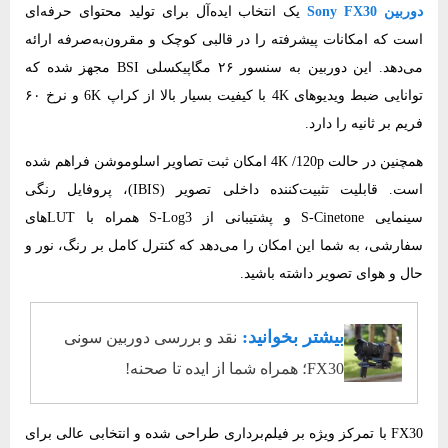
دوربین Sony FX30
یک انتخاب ایده‌آل برای تولید محتوای حرفه‌ای
است که امکانات پیشرفته را در قالبی کوچک و مقرون‌به‌صرفه ارائه
می‌دهد. این دوربین به سنسور ۲۶ مگاپیکسلی BSI مجهز شده که
توانایی ضبط ویدیوهای 4K با کیفیت بسیار بالا از کراپ 6K و نرخ ۶۰
فریم بر ثانیه را دارد.
همچنین در حالت 4K /120p امکان ثبت تصاویر اسلوموشن فراهم شده
است. قابلیت تثبیت‌کننده‌ داخلی تصویر (IBIS)، پروفایل رنگی
سینمایی S-Cinetone و پشتیبانی از S-Log3 همراه با LUTهای
سفارشی، به شما این امکان را می‌دهد که کنترل کامل بر رنگ، نور و
حال‌ و هوای تصویر داشته باشید.
بیشتر بخوانید:
نقد و بررسی دوربین سونی
FX30؛ همراه شما از ایده تا صحنه!
FX30 با تمرکز ویژه بر فیلم‌برداری طراحی شده و انتخابی عالی برای