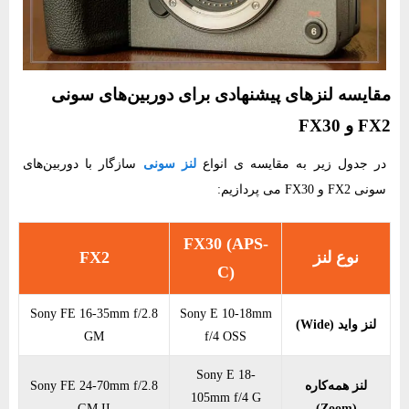
مقایسه لنزهای پیشنهادی برای دوربین‌های سونی
FX2 و FX30
در جدول زیر به مقایسه ی انواع
لنز سونی
سازگار با دوربین‌های
سونی FX2 و FX30 می پردازیم:
FX30 (APS-
نوع لنز
FX2
C)
Sony FE 16-35mm f/2.8
Sony E 10-18mm
لنز واید (Wide)
GM
f/4 OSS
Sony E 18-
لنز همه‌کاره
Sony FE 24-70mm f/2.8
105mm f/4 G
GM II
(Zoom)