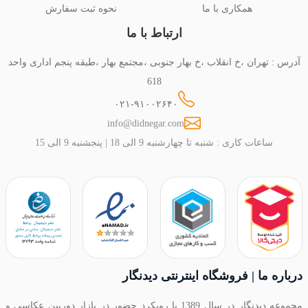
همکاری با ما
نحوه ثبت سفارش
ارتباط با ما
آدرس : تهران ،خ انقلاب ،خ بهار جنوبی ،مجتمع بهار ،طبقه پنجم اداری واحد
618
۰۲۱-۹۱۰۰۲۶۴۰
info@didnegar.com
ساعات کاری : شنبه تا چهارشنبه 9 الی 18 | پنجشنبه 9 الی 15
درباره ما | فروشگاه اینترنتی دیدنگار
مجموعه دیدنگار در سال 1389 با رویکرد حضور در بازار دوربین عکاسی و