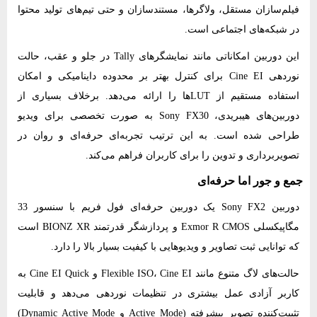
فیلم‌سازان مستقل، ولاگرها، مستندسازان و حتی تیم‌های تولید محتوا
در شبکه‌های اجتماعی است.
این دوربین امکاناتی مانند نمایشگرهای Tally در جلو و عقب، حالت
نوردهی Cine EI برای کنترل بهتر بر محدوده داینامیکی و امکان
استفاده مستقیم از LUTها را ارائه می‌دهد. برخلاف بسیاری از
دوربین‌های هیبریدی، Sony FX30 به‌ صورت تخصصی برای ویدیو
طراحی شده است. به این ترتیب تجربه‌ای حرفه‌ای و روان در
تصویر‌برداری و تدوین را برای کاربران فراهم می‌کند.
جمع و جور اما حرفه‌ای
دوربین Sony FX2 یک دوربین حرفه‌ای فول‌ فریم با سنسور 33
مگاپیکسلی Exmor R CMOS و پردازشگر قدرتمند BIONZ XR است
که توانایی ثبت تصاویر و ویدیوهایی با کیفیت بسیار بالا را دارد.
حالت‌های لاگ متنوع مانند Flexible ISO، Cine EI و Cine EI Quick به
کاربر آزادی عمل بیشتری در تنظیمات نوردهی می‌دهد و قابلیت
تثبیت‌کننده تصویر پیشرفته (Active Mode و Dynamic Active Mode)