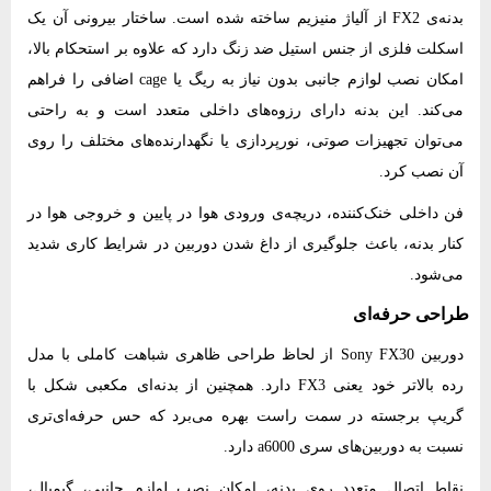
بدنه‌ی FX2 از آلیاژ منیزیم ساخته شده است. ساختار بیرونی آن یک
اسکلت فلزی از جنس استیل ضد زنگ دارد که علاوه بر استحکام بالا،
امکان نصب لوازم جانبی بدون نیاز به ریگ یا cage اضافی را فراهم
می‌کند. این بدنه دارای رزوه‌های داخلی متعدد است و به‌ راحتی
می‌توان تجهیزات صوتی، نورپردازی یا نگهدارنده‌های مختلف را روی
آن نصب کرد.
فن داخلی خنک‌کننده، دریچه‌ی ورودی هوا در پایین و خروجی هوا در
کنار بدنه، باعث جلوگیری از داغ شدن دوربین در شرایط کاری شدید
می‌شود.
طراحی حرفه‌ای
دوربین Sony FX30 از لحاظ طراحی ظاهری شباهت کاملی با مدل
رده بالا‌تر خود یعنی FX3 دارد. همچنین از بدنه‌ای مکعبی شکل با
گریپ برجسته در سمت راست بهره می‌برد که حس حرفه‌ای‌تری
نسبت به دوربین‌های سری a6000 دارد.
نقاط اتصال متعدد روی بدنه، امکان نصب لوازم جانبی، گیمبال،