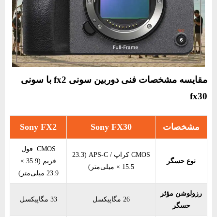
مقایسه مشخصات فنی دوربین سونی fx2 با سونی
fx30
مشخصات
Sony FX30
Sony FX2
CMOS فول‌
CMOS کراپ / APS-C (23.3
نوع حسگر
فریم (35.9 ×
× 15.5 میلی‌متر)
23.9 میلی‌متر)
رزولوشن مؤثر
26 مگاپیکسل
33 مگاپیکسل
حسگر