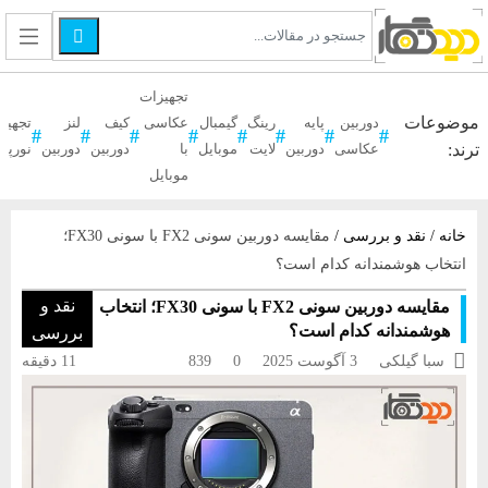

تجهیزات
موضوعات
دوربین
پایه
رینگ
گیمبال
عکاسی
کیف
لنز
تجهیز
ترند:
عکاسی
دوربین
لایت
موبایل
با
دوربین
دوربین
نورپر
موبایل
خانه
/
نقد و بررسی
/
مقایسه دوربین سونی FX2 با سونی FX30؛
انتخاب هوشمندانه کدام است؟
نقد و
مقایسه دوربین سونی FX2 با سونی FX30؛ انتخاب
هوشمندانه کدام است؟
بررسی

سبا گیلکی
3 آگوست 2025
0
839
11 دقیقه