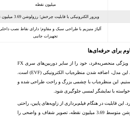
میلیون نقطه
ویزور الکترونیکی با قابلیت چرخش؛ رزولوشن 3.69 میلیون نقطه
آلیاژ منیزیم با طراحی سبک و مقاوم؛ دارای نقاط نصب داخلی
تجهیزات جانبی
دوربین Sony FX2 از نظر ظاهری با چند ویژگی منحصربه‌فرد، خود را از سایر دوربین‌های سری FX
متمایز می‌کند. مهم‌ترین تغییر در طراحی این مدل، اضافه‌ شدن منظره‌یاب الکترونیکی (EVF) است.
ر در سری FX شاهد آن هستیم. این منظره‌یاب با چشمی بزرگ و راحت طراحی شده و
 ناخواسته با نمایشگر لمسی جلوگیری شود.
این قابلیت در هنگام فیلم‌برداری از زاویه‌های پایین، راحتی
فوق‌العاده‌ای ایجاد می‌کند. با وجود رزولوشن متوسط 3.69 میلیون نقطه، تصویر شفاف و واضحی را