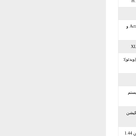
تثبیت‌کننده ۵ محوره مبتنی بر جابه‌جایی حسگر؛ حالت‌های Active و
7 نقطه (عکس) / 627 نقطه (ویدئو)؛
13 ساعت در 4K 60p با سیستم
انی از اپلیکیشن
نمایشگر 3 اینچی لمسی با قابلیت چرخش 180 درجه؛ رزولوشن 1.44