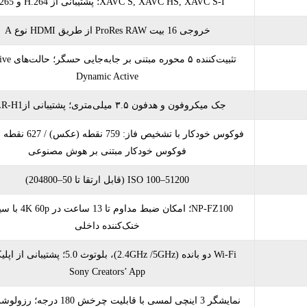
XAVC S, XAVC HS, XAVC S-I؛ پشتیبانی از H.264 و H.265
خروجی 16 بیت ProRes RAW از طریق HDMI نوع A
Dynamic Active
جک میکروفون و هدفون ۳.۵ میلی‌متری؛ پشتیبانی ازXLR-H1
فوکوس خودکار با تشخیص فاز: 59
فوکوس خودکار مبتنی بر هوش مصنوعی
ISO 100–51200 (قابل ارتقا تا 50–204800)
NP-FZ100؛ امکان ضبط مداوم تا 
خنک‌کننده داخلی
Wi-Fi دو بانده (2.4GHz /5GHz)، بلوتوث 5.0؛ پشتیب
Sony Creators’ App