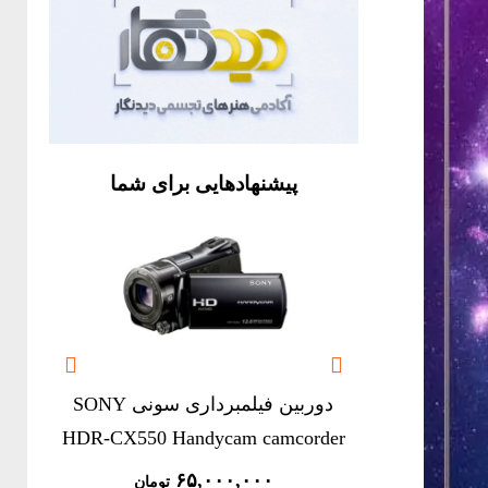
پیشنهادهایی برای شما


دوربین فیلمبرداری سونی SONY
a
HDR-CX550 Handycam camcorder
۶۵,۰۰۰,۰۰۰
تومان