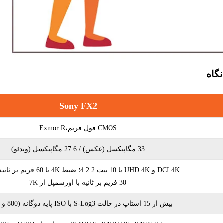
Sony FX2
CMOS فول‌ فریم،Exmor R
33 مگاپیکسل (عکس) / 27.6 مگاپیکسل (ویدئو)
30 فریم بر ثانیه با اورسمپل از 7K
بیش از 15 استاپ در حالت S-Log3 با ISO پایه دوگانه (800 و 4000)