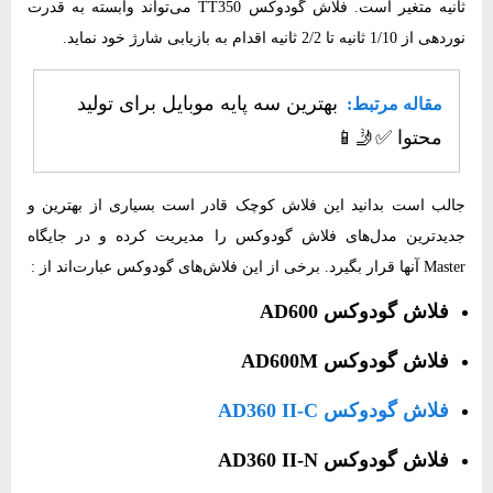
ثانیه متغیر است. فلاش گودوکس TT350‌ می‌تواند وابسته به قدرت
نوردهی از 1/10 ثانیه تا 2/2 ثانیه اقدام به بازیابی شارژ خود نماید.
بهترین سه پایه موبایل برای تولید
مقاله مرتبط:
محتوا ✅​🤳​📱​
جالب است بدانید این فلاش کوچک قادر است بسیاری از بهترین و
جدیدترین مدل‌های فلاش گودوکس را مدیریت کرده و در جایگاه
Master آنها قرار بگیرد. برخی از این فلاش‌های گودوکس عبارت‌اند از :
فلاش گودوکس AD600
فلاش گودوکس AD600M
فلاش گودوکس AD360 II-C
فلاش گودوکس AD360 II-N