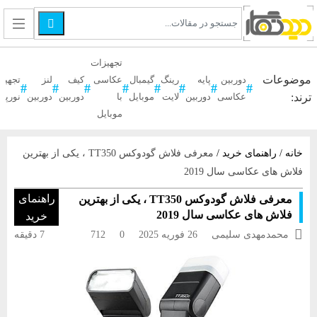

تجهیزات
موضوعات
دوربین
پایه
رینگ
گیمبال
عکاسی
کیف
لنز
تجهیز
ترند:
عکاسی
دوربین
لایت
موبایل
با
دوربین
دوربین
نورپر
موبایل
خانه
/
راهنمای خرید
/
معرفی فلاش گودوکس‌ TT350 ، یکی از بهترین
فلاش های عکاسی سال 2019
راهنمای
معرفی فلاش گودوکس‌ TT350 ، یکی از بهترین
فلاش های عکاسی سال 2019
خرید

محمدمهدی سلیمی
26 فوریه 2025
0
712
7 دقیقه