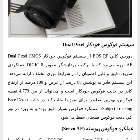
سیستم فوکوس خودکار Dual Pixel
دوربین کانن EOS RP از سیستم فوکوس خودکار Dual Pixel CMOS
AF بهره می‌برد که با ترکیب پردازشگر تصویر DIGIC 8 عملکردی
سریع، دقیق و قابل‌ اطمینان را در شرایط نوری مختلف ارائه می‌دهد.
این سیستم قادر به پوشش 88 درصد از عرض و 100 درصد از ارتفاع
کادر در حالت فوکوس خودکار است و می‌تواند از بین 4,779 نقطه
فوکوس، بهترین نقطه را برای سوژه انتخاب کند. در حالت Face Detect
/Subject Tracking، عملکرد فوکوس بسیار دقیق بوده و به‌ ویژه در نور
کم، دقت فوکوس همچنان حفظ می‌شود.
عملکرد فوکوس پیوسته (Servo AF)
فوکوس پیوسته یا Servo AF در دوربین EOS RP به کاربر این امکان را