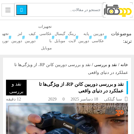

تجهیزات
موضوعات
دوربین
پایه
رینگ
گیمبال
عکاسی
کیف
لنز
تجهیز
ترند:
عکاسی
دوربین
لایت
موبایل
با
دوربین
دوربین
نورپر
موبایل
خانه
/
نقد و بررسی
/
نقد و بررسی دوربین کانن RP، از ویژگی‌ها تا
عملکرد در دنیای واقعی
نقد و
نقد و بررسی دوربین کانن RP، از ویژگی‌ها تا
عملکرد در دنیای واقعی
بررسی

سبا گیلکی
18 دسامبر 2025
0
2029
12 دقیقه