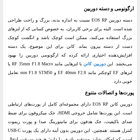
ارگونومی و دسته دوربین
دسته دوربین EOS RP نسبت به اندازه بدنه، بزرگ و راحت طراحی
شده است. البته برای برخی کاربران، به‌ خصوص کسانی که از لنزهای
بزرگ استفاده می‌کنند، ممکن است کوچک باشد و انگشت کوچک
دست از دسته بیرون بماند. کانن برای این موضوع، یک دسته
افزایش‌دهنده اختیاری ارائه کرده که ارگونومی دوربین را بهبود
می‌بخشد. این
دوربین کانن
با لنزهایی مانند RF 35mm F1.8 Macro یا
لنزهای EF کوچکتر مانند EF 40mm F2.8 و mm F1.8 STM50 تعامل
خوبی دارد.
پورت‌ها و اتصالات متنوع
دوربین کانن EOS RP دارای مجموعه‌ای کامل از پورت‌های ارتباطی
است. این پورت‌ها شامل خروجی HDMI، جک میکروفون برای ضبط
صدای باکیفیت، جک هدفون برای مانیتورینگ صدا و پورت ریموت
کنترل هستند. همچنین، این دوربین بدون آینه دارای یک پورت USB-C
است که امکان شارژ مستقیم باتری را دارد؛ هرچند سرعت انتقال