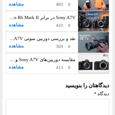
مشاهده
483
0
Sony A7V در برابر Canon R6 Mark II؛ رقابت جدی فول‌فریم‌های حرفه‌ای
مشاهده
410
0
نقد و بررسی دوربین سونی Sony A7V؛ انتخاب حرفه‌ای‌ها برای عکاسی و فیلم‌سازی
مشاهده
369
0
مقایسه دوربین‌های Sony A7V و Canon R6 III | نبرد قدرت در عکاسی و فیلم‌برداری حرفه‌ای
مشاهده
413
0
دیدگاهتان را بنویسید
دیدگاه
*