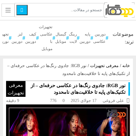

تجهیزات
موضوعات
دوربین
پایه
رینگ
گیمبال
عکاسی
کیف
لنز
تجهیز
ترند:
عکاسی
دوربین
لایت
موبایل
با
دوربین
دوربین
نورپر
موبایل
خانه
/
معرفی تجهیزات
/
نور RGB: جادوی رنگ‌ها در عکاسی حرفه‌ای –
از تکنیک‌های پایه تا خلاقیت‌های نامحدود
معرفی
نور RGB: جادوی رنگ‌ها در عکاسی حرفه‌ای – از
تکنیک‌های پایه تا خلاقیت‌های نامحدود
تجهیزات

علی فروغی
17 جولای 2025
0
776
9 دقیقه