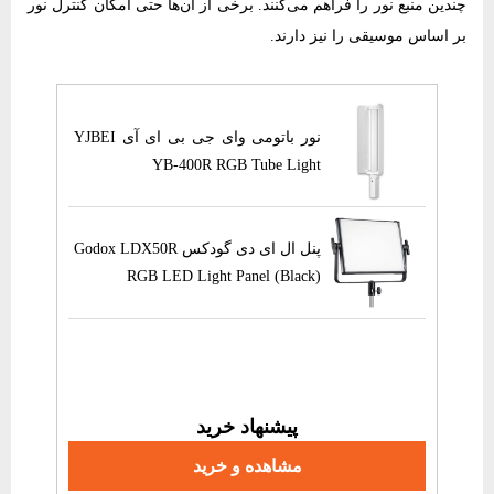
چندین منبع نور را فراهم می‌کنند. برخی از آن‌ها حتی امکان کنترل نور
بر اساس موسیقی را نیز دارند.
پنل ال ای دی گودکس Godox
نور باتومی وای جی بی ای آی YJBEI
Litemon
YB-400R RGB Tube Light
نور آر جی بی و پاوربانک گودکس Godox
پنل ال ای دی گودکس Godox LDX50R
MA5R RG
RGB LED Light Panel (Black)
نور آر جی بی و پاوربانک گودکس Godox
MA5R RG
پیشنهاد خرید
مشاهده و خرید