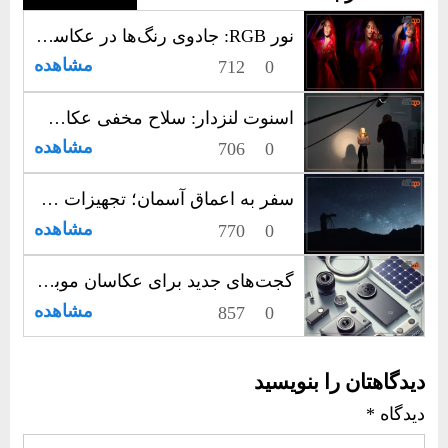
نور RGB: جادوی رنگ‌ها در عکاسی حرفه‌ای – از تکنیک‌های پایه تا خلاقیت‌های نامحدود
مشاهده
712
0
اسنوت لنزدار: سلاح مخفی عکاسان برای نورپردازی حرفه ای و خلاقانه
مشاهده
706
0
سفر به اعماق آسمان؛ تجهیزات ضروری برای عکاسی فضایی و نجومی
مشاهده
770
0
گجت‌های جدید برای عکاسان موبایل در سال ۲۰۲۵
مشاهده
857
0
دیدگاهتان را بنویسید
دیدگاه
*