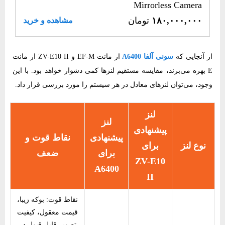
Mirrorless Camera
۱۸۰,۰۰۰,۰۰۰
تومان
مشاهده و خرید
از آنجایی که
سونی آلفا A6400
از مانت EF-M و ZV-E10 II از مانت
E بهره می‌برند، مقایسه مستقیم لنزها کمی دشوار خواهد بود. با این
وجود، می‌توان لنزهای معادل در هر سیستم را مورد بررسی قرار داد.
لنز
لنز
پیشنهادی
پیشنهادی
نقاط قوت و
نوع لنز
برای
برای
ضعف
ZV-E10
A6400
II
نقاط قوت: بوکه زیبا،
قیمت معقول، کیفیت
تصویر قابل قبول در