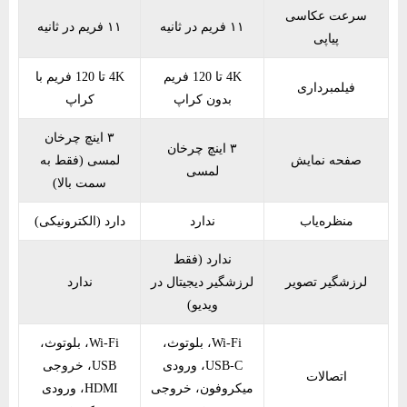
سرعت عکاسی
۱۱ فریم در ثانیه
۱۱ فریم در ثانیه
پیاپی
4K تا 120 فریم
4K تا 120 فریم با
فیلمبرداری
بدون کراپ
کراپ
۳ اینچ چرخان
۳ اینچ چرخان
صفحه نمایش
لمسی (فقط به
لمسی
سمت بالا)
منظره‌یاب
ندارد
دارد (الکترونیکی)
ندارد (فقط
لرزشگیر تصویر
لرزشگیر دیجیتال در
ندارد
ویدیو)
Wi-Fi، بلوتوث،
Wi-Fi، بلوتوث،
USB-C، ورودی
USB، خروجی
اتصالات
میکروفون، خروجی
HDMI، ورودی