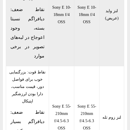
Sony E 10-
Sony E 10-
نقاط ضعف:
لنز واید
18mm f/4
18mm f/4
(عریض)
دیافراگم نسبتا
OSS
OSS
بسته، وجود
اعوجاج در لبه‌های
تصویر در برخی
موارد
نقاط قوت: بزرگنمایی
خوب برای فواصل
دور، قیمت مناسب،
دارا بودن لرزشگیر
اپتیکال
Sony E 55-
Sony E 55-
نقاط ضعف:
210mm
210mm
لنز زوم تله
f/4.5-6.3
f/4.5-6.3
دیافراگم بسیار
OSS
OSS