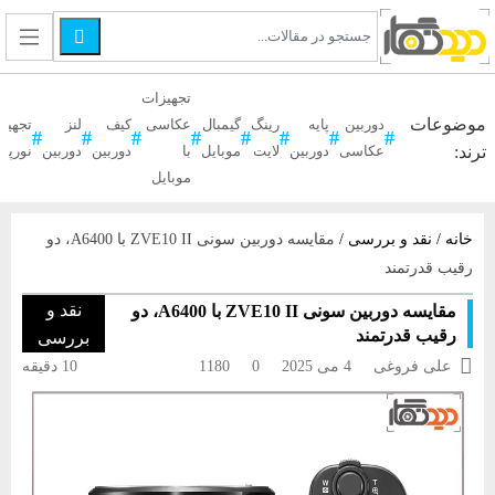

تجهیزات
موضوعات
دوربین
پایه
رینگ
گیمبال
عکاسی
کیف
لنز
تجهیز
ترند:
عکاسی
دوربین
لایت
موبایل
با
دوربین
دوربین
نورپر
موبایل
خانه
/
نقد و بررسی
/
مقایسه دوربین سونی ZVE10 II با A6400، دو
رقیب قدرتمند
نقد و
مقایسه دوربین سونی ZVE10 II با A6400، دو
رقیب قدرتمند
بررسی

علی فروغی
4 می 2025
0
1180
10 دقیقه