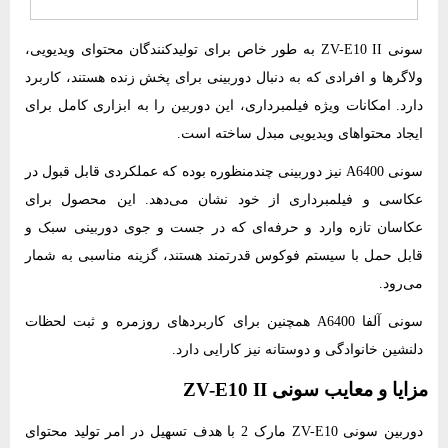
سونی ZV-E10 II به طور خاص برای تولیدکنندگان محتوای ویدیویی،
ولاگرها و افرادی که به دنبال دوربینی برای پخش زنده هستند، کاربرد
دارد. امکانات ویژه فیلمبرداری،
این دوربین را به ابزاری کامل برای
ایجاد محتواهای ویدیویی مبدل ساخته است.
سونی A6400 نیز دوربینی چندمنظوره بوده که عملکردی قابل قبول در
عکاسی و فیلمبرداری از خود نشان می‌دهد. این محصول برای
عکاسان تازه وارد و حرفه‌ای که در جست ‌و جوی دوربینی سبک و
قابل حمل با سیستم فوکوس قدرتمند هستند، گزینه مناسبی به شمار
می‌رود.
سونی آلفا A6400 همچنین برای کاربردهای روزمره و ثبت لحظات
دلنشین خانوادگی و دوستانه نیز کارایی دارد.
مزایا و معایب سونی ZV-E10 II
دوربین سونی ZV-E10 مارک 2 با هدف تسهیل در امر تولید محتوای