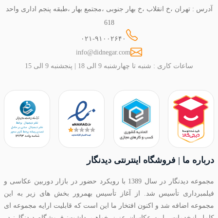
آدرس : تهران ،خ انقلاب ،خ بهار جنوبی ،مجتمع بهار ،طبقه پنجم اداری واحد
618
۰۲۱-۹۱۰۰۲۶۴۰
info@didnegar.com
ساعات کاری : شنبه تا چهارشنبه 9 الی 18 | پنجشنبه 9 الی 15
درباره ما | فروشگاه اینترنتی دیدنگار
مجموعه دیدنگار در سال 1389 با رویکرد حضور در بازار دوربین عکاسی و
فیلمبرداری تأسیس شد. از آغاز تأسیس بهمرور بخش های زیر به این
مجموعه اضافه شد و اکنون افتخار ما این است که قابلیت ارایه مجموعه ای
کامل ازخدمات را به عکاسان عزیز خواهیم داشت: فروشگاه دیدنگار: در