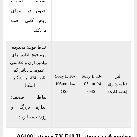
بسته، کیفیت
تصویر در انتهای
زوم کمی افت
می‌کند
نقاط قوت: محدوده
زوم فوق‌العاده برای
فیلمبرداری و عکاسی
عمومی، دیافراگم
لنز
Sony E 18-
Sony E 18-
ثابت f/4، لرزشگیر
فیلمبرداری
105mm f/4
105mm f/4
اپتیکال
(همه کاره)
OSS
OSS
نقاط ضعف:
اندازه بزرگ و
وزن نسبتا زیاد
مقایسه قیمت سونی ZV-E10 II و سونی A6400