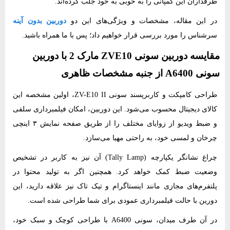
طرفداران این کمپانی را به خوبی به خود جلب کرده‌اند.
در این مقاله، مشخصات و ویژگی‌های این دو
دوربین بدون آینه
سرشناس را مورد بررسی قرار خواهیم داد؛ پس با ما همراه باشید.
مقایسه دوربین سونی ZVE10 مارک 2 با دوربین
سونی A6400 از جنبه مشخصات ظاهری
طراحی کامپکت و کاربرپسند سونی ZV-E10 II، اولین مشخصه این
کالای دیجیتال محسوب می‌شود. این دوربین، امکان فیلمبرداری سلفی
و ضبط ویدیو از زوایای مختلف را از طریق صفحه نمایش ۳ اینچی
چرخان و لمسی خود، به راحتی مهیا می‌سازد.
چراغ نشانگر یکپارچه (Tally Lamp) آن نیز به کاربر در تشخیص
وضعیت ضبط کمک خواهد کرد. همچنین اگر به تولید محتوا در
پلتفرم‌های مجازی مانند اینستاگرام و تیک تاک نیز علاقه دارید، این
دورین با حالت فیلمبرداری عمودی برای شما طراحی شده است.
در آن طرف میدان، سونی A6400 با طراحی کوچک و سبک خود،