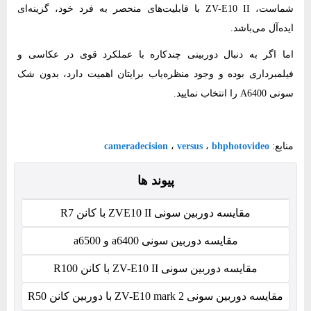
شماست، ZV-E10 II با قابلیت‌های منحصر به فرد خود، گزینه‌ای
ایده‌آل می‌باشد.
اما اگر به دنبال دوربینی چندکاره با عملکرد قوی در عکاسی و
فیلمبرداری بوده و وجود منظره‌یاب برایتان اهمیت دارد، بدون شک
سونی A6400 را انتخاب نمایید.
منابع:
bhphotovideo
،
versus
،
cameradecision
پیوند ها
مقایسه دوربین سونی ZVE10 II با کانن R7
مقایسه دوربین سونی a6400 و a6500
مقایسه دوربین سونی ZV-E10 II با کانن R100
مقایسه دوربین سونی ZV-E10 mark 2 با دوربین کانن R50