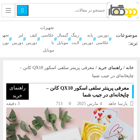

تجهیزات
موضوعات
دوربین
پایه
رینگ
گیمبال
عکاسی
کیف
لنز
تجهیز
ترند:
عکاسی
دوربین
لایت
موبایل
با
دوربین
دوربین
نورپر
موبایل
خانه
/
راهنمای خرید
/
معرفی پرینتر سلفی اسکور QX10 کانن –
چاپخانه‌ای در جیب شما
راهنمای
معرفی پرینتر سلفی اسکور QX10 کانن –
چاپخانه‌ای در جیب شما
خرید

پارسا جاهد
4 مارس 2025
0
713
3 دقیقه