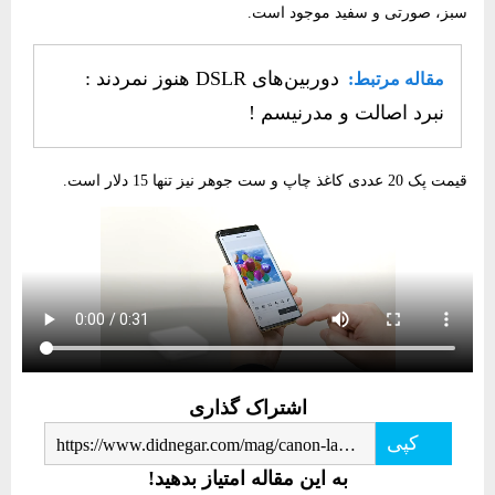
سبز، صورتی و سفید موجود است.
دوربین‌های DSLR هنوز نمردند :
مقاله مرتبط:
نبرد اصالت و مدرنیسم !
قیمت پک 20 عددی کاغذ چاپ و ست جوهر نیز تنها 15 دلار است.
اشتراک گذاری
کپی
https://www.didnegar.com/mag/canon-launches-its-latest-pocket-printer-the-selphy-square-qx10/
به این مقاله امتیاز بدهید!