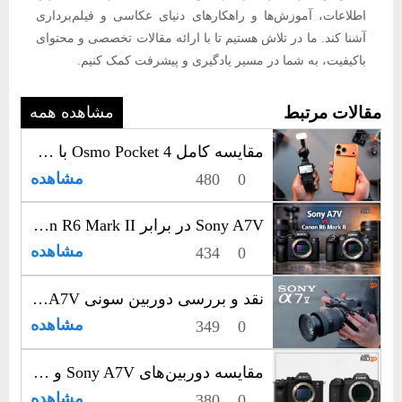
اطلاعات، آموزش‌ها و راهکارهای دنیای عکاسی و فیلم‌برداری
آشنا کند. ما در تلاش هستیم تا با ارائه مقالات تخصصی و محتوای
باکیفیت، به شما در مسیر یادگیری و پیشرفت کمک کنیم.
مقالات مرتبط
مشاهده همه
مقایسه کامل Osmo Pocket 4 با iPhone 17 Pro Max برای ولاگ و فیلم‌برداری
مشاهده
480
0
Sony A7V در برابر Canon R6 Mark II؛ رقابت جدی فول‌فریم‌های حرفه‌ای
مشاهده
434
0
نقد و بررسی دوربین سونی Sony A7V؛ انتخاب حرفه‌ای‌ها برای عکاسی و فیلم‌سازی
مشاهده
349
0
مقایسه دوربین‌های Sony A7V و Canon R6 III | نبرد قدرت در عکاسی و فیلم‌برداری حرفه‌ای
مشاهده
380
0