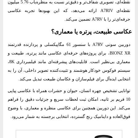
نقطه‌ای، تصویری شفاف‌تر و دقیق‌تر نسبت به منظره‌یاب 5.76 میلیون
نقطه‌ای A7RIV ارائه می‌دهد، که این بهبودها تجربه عکاسی
حرفه‌ای‌تر را با A7RV تضمین می‌کند.
عکاسی طبیعت، پرتره یا معماری؟
دوربین سونی A7RV با سنسور 61 مگاپیکسلی و پردازنده قدرتمند
BIONZ XR، برای پروژه‌های حرفه‌ای عکاسی مانند پرتره، طبیعت و
معماری بی‌نظیر است. قابلیت‌های پیشرفته‌ای مانند فیلمبرداری 8K،
سیستم فوکوس خودکار هوشمند و تثبیت‌کننده تصویر داخلی، آن را به
انتخابی ایده‌آل برای فیلم‌سازان و عکاسان طبیعت تبدیل می‌کند.
توانایی تشخیص چهره انسان، حیوان و حشرات همراه با عکاسی پیاپی
10 فریم بر ثانیه، امکان ثبت لحظات سریع و جزئیات دقیق را فراهم
می‌کند. این دوربین همچنین برای عکاسی منظره و معماری، با وضوح
فوق‌العاده و داینامیک رنج گسترده، انتخابی برجسته به شمار می‌رود.