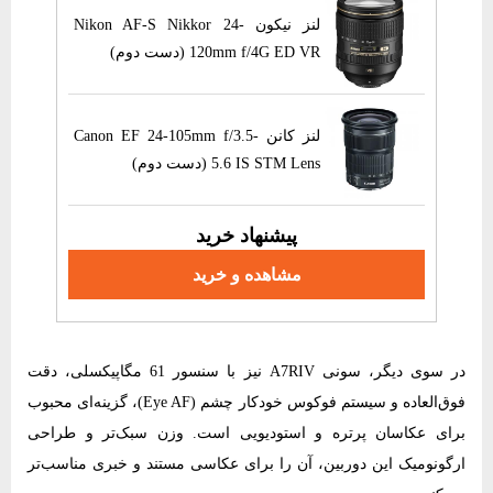
Canon EF 8
لنز نیکون Nikon AF-S Nikkor 24-
120mm f/4G ED VR (دست دوم)
EXTENSI
لنز کانن Canon EF 24-105mm f/3.5-
5.6 IS STM Lens (دست دوم)
پیشنهاد خرید
مشاهده و خرید
در سوی دیگر، سونی A7RIV نیز با سنسور 61 مگاپیکسلی، دقت
فوق‌العاده و سیستم فوکوس خودکار چشم (Eye AF)، گزینه‌ای محبوب
برای عکاسان پرتره و استودیویی است. وزن سبک‌تر و طراحی
ارگونومیک این دوربین، آن را برای عکاسی مستند و خبری مناسب‌تر