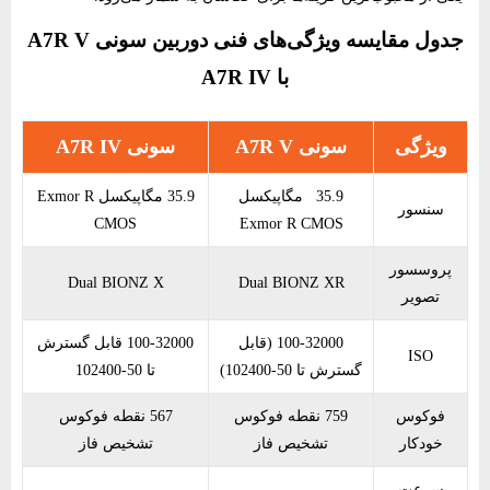
جدول مقایسه ویژگی‌های فنی دوربین سونی A7R V
با A7R IV
ویژگی
سونی A7R V
سونی A7R IV
35.9 مگاپیکسل
35.9 مگاپیکسل Exmor R
سنسور
CMOS
Exmor R CMOS
پروسسور
Dual BIONZ X
Dual BIONZ XR
تصویر
100-32000 (قابل
100-32000 قابل گسترش
ISO
گسترش تا 50-102400)
تا 50-102400
فوکوس
759 نقطه فوکوس
567 نقطه فوکوس
خودکار
تشخیص فاز
تشخیص فاز
سرعت