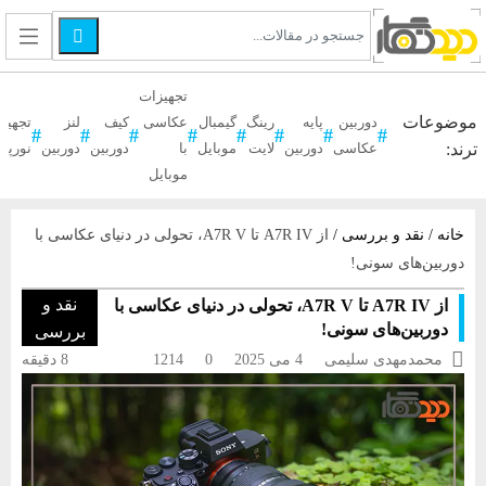

تجهیزات
موضوعات
دوربین
پایه
رینگ
گیمبال
عکاسی
کیف
لنز
تجهیز
ترند:
عکاسی
دوربین
لایت
موبایل
با
دوربین
دوربین
نورپر
موبایل
خانه
/
نقد و بررسی
/
از A7R IV تا A7R V، تحولی در دنیای عکاسی با
دوربین‌های سونی!
نقد و
از A7R IV تا A7R V، تحولی در دنیای عکاسی با
دوربین‌های سونی!
بررسی

محمدمهدی سلیمی
4 می 2025
0
1214
8 دقیقه