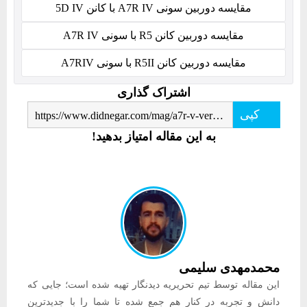
مقایسه دوربین سونی A7R IV با کانن 5D IV
مقایسه دوربین کانن R5 با سونی A7R IV
مقایسه دوربین کانن R5II با سونی A7RIV
اشتراک گذاری
کپی
https://www.didnegar.com/mag/a7r-v-versus-a7r-iv/
به این مقاله امتیاز بدهید!
محمدمهدی سلیمی
این مقاله توسط تیم تحریریه دیدنگار تهیه شده است؛ جایی که
دانش و تجربه در کنار هم جمع شده تا شما را با جدیدترین