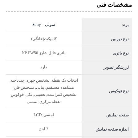
مشخصات فنی
سونی – Sony
برند
کامپکت(خانگی)
نوع دوربین
باتری قابل شارژ NP-FW50
نوع باتری
دارد
لرزشگیر تصویر
انتخاب تک نقطه, تشخیص چهره, چندناحیه,
مشاهده مستقیم, پیاپی, تشخیص فاز,
نوع فوکوس
تشخیص کنتراست, تعقیبی, تکی, فوکوس
نقطه مرکزی, لمسی
لمسی, LCD
صفحه نمایش
3 اینچ
اندازه صفحه نمایش