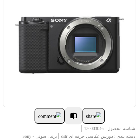
شناسه محصول : 130003046
دسته بندی :
دوربین عکاسی حرفه ای dslr
برند :
سونی - Sony