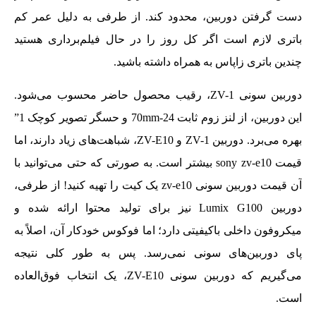
دست گرفتن دوربین، محدود کند. از طرفی به دلیل عمر کم
باتری لازم است اگر کل روز را در حال فیلم‌برداری هستید
چندین باتری زاپاس به همراه داشته باشید.
دوربین سونی ZV-1، رقیب محصول حاضر محسوب می‌شود.
این دوربین، از لنز زوم ثابت 24-70mm و حسگر تصویر کوچک 1”
بهره می‌برد. دوربین ZV-1 و ZV-E10، شباهت‌های زیاد دارند، اما
قیمت sony zv-e10 بیشتر است. به صورتی که حتی می‌توانید با
آن قیمت دوربین سونی zv-e10 یک کیت را تهیه کنید! از طرفی،
دوربین Lumix G100 نیز برای تولید محتوا ارائه شده و
میکروفون داخلی باکیفیتی دارد؛ اما فوکوس خودکار آن، اصلاً به
پای دوربین‌های سونی نمی‌رسد. پس به طور کلی نتیجه
می‌گیریم که دوربین سونی ZV-E10، یک انتخاب فوق‌العاده
است.