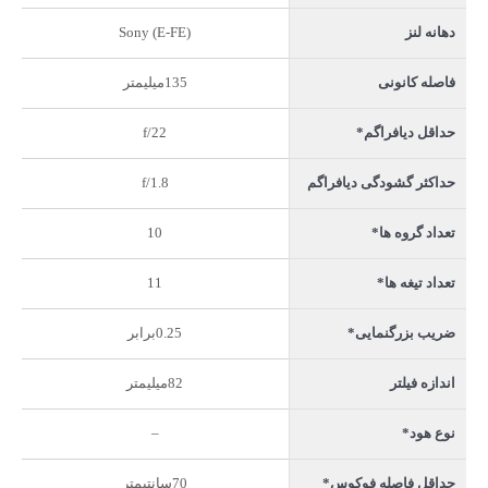
Sony (E-FE)
دهانه لنز
135میلیمتر
فاصله کانونی
f/22
حداقل دیافراگم*
f/1.8
حداکثر گشودگی دیافراگم
10
تعداد گروه ها*
11
تعداد تیغه ها*
0.25برابر
ضریب بزرگنمایی*
82میلیمتر
اندازه فیلتر
–
نوع هود*
70سانتیمتر
حداقل فاصله فوکوس*