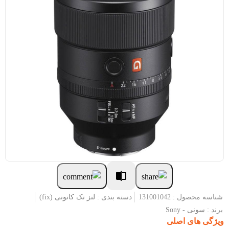
شناسه محصول : 131001042
دسته بندی :
لنز تک کانونی (fix)
برند :
سونی - Sony
ویژگی های اصلی