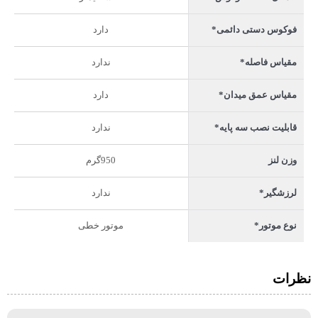
دارد
فوکوس دستی دائمی*
ندارد
مقیاس فاصله*
دارد
مقیاس عمق میدان*
ندارد
قابلیت نصب سه پایه*
950گرم
وزن لنز
ندارد
لرزشگیر*
موتور خطی
نوع موتور*
نظرات