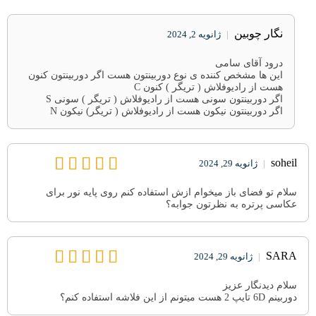
نگار چوبین
|
ژانویه 2, 2024
درود آقای سامی
این ها مشخص کننده ی نوع دوربینتون هست اگر دوربینتون کنون
هست از رادیوفلاش ( تریگر ) کنون C
اگر دوربینتون سونی هست از رادیوفلاش ( تریگر ) سونی S
اگر دوربینتون نیکون هست از رادیوفلاش ( تریگر) نیکون N
soheil
|
ژانویه 29, 2024
سلام تو فضای باز میخوام ازش استفاده کنم روی پایه نور برای
عکاسی پرتره به نظرتون جوابه؟
SARA
|
ژانویه 29, 2024
سلام دیدنگار عزیز
دوربینم 6D تایپ 2 هست میتونم از این فلاشه استفاده کنم؟