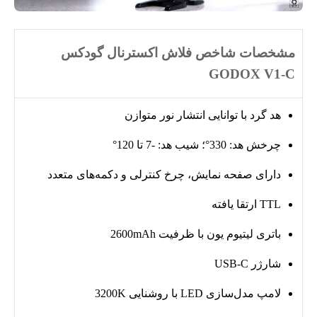
مشخصات شاخص فلاش اکسترنال گودکس
GODOX V1-C
هد گرد با توانایی انتشار نور متوازن
چرخش هد: 330°؛ شیب هد: -7 تا 120°
دارای صفحه نمایش، چرخ کنترلی و دکمه‌های متعدد
TTL ارتقا یافته
باتری لیتیوم یون با ظرفیت 2600mAh
شارژر USB-C
لامپ مدل‌سازی LED با روشنایی 3200K