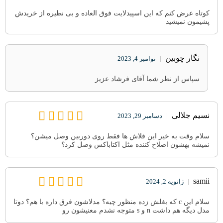
کوتاه عرض کنم که این اسپیدلایت فوق العاده و بی نظیره از خریدش
پشیمون نمیشید
نگار چوبین
|
نوامبر 4, 2023
سپاس از نظر شما آقای فرشاد عزیز
نسیم جلالی
|
دسامبر 29, 2023
سلام وقت به خیر این فلاش ها فقط روی دوربین وصل میشن؟
نمیشه بهشون اصلاح کننده مثل اکتاباکس وصل کرد؟
samii
|
ژانویه 2, 2024
سلام این c که بغلش زده منظور چیه؟ مدلاشون فرق داره با هم؟ دوتا
مدل دیگه هم داشت n و s متوجه نشدم معنیشون رو