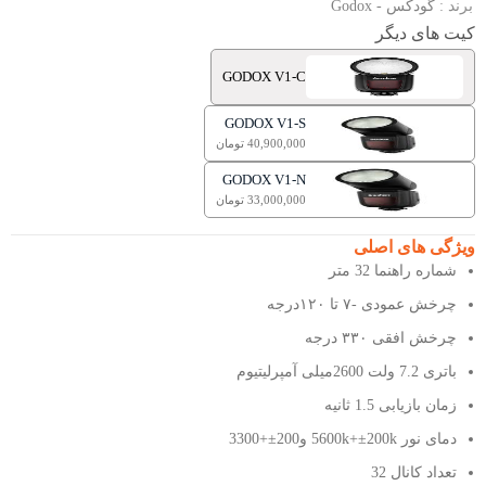
برند :
گودکس - Godox
کیت های دیگر
GODOX V1-C
GODOX V1-S
40,900,000 تومان
GODOX V1-N
33,000,000 تومان
ویژگی های اصلی
شماره راهنما 32 متر
چرخش عمودی -۷ تا ۱۲۰درجه
چرخش افقی ۳۳۰ درجه
باتری 7.2 ولت 2600میلی آمپرلیتیوم
زمان بازیابی 1.5 ثانیه
دمای نور 5600k+±200k و200±+3300
تعداد کانال 32