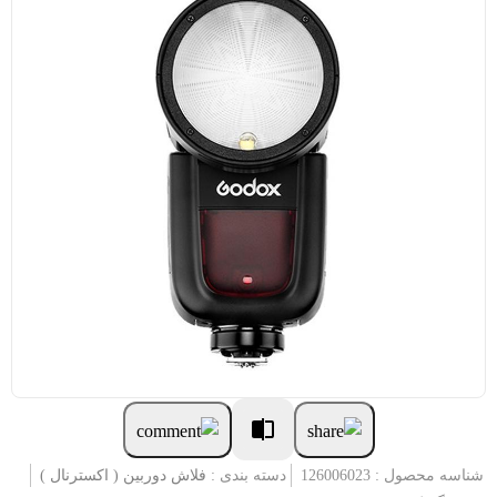
شناسه محصول : 126006023
دسته بندی :
فلاش دوربین ( اکسترنال )