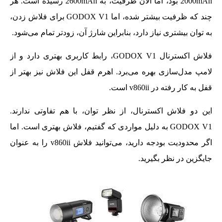
2000mAh بود، اما الان ظرفیت، به 2600mAh رسیده است. هر
چند که ظرفیت بیشتر شده، اما GODOX V1 برای فلاش زدن،
به توان بیشتری نیاز دارد، بنابراین شارژ آن، زودتر تمام می‌شود.
فلاش اکسترنال GODOX V1، رابط کاربری بهتری دارد و از
لامپ مدل‌سازی بهره می‌برد. اهرم قفل این فلاش نیز بهتر از
قفل به کار رفته در v860ii است.
این دو فلاش اکسترنال، از نظر توان، با هم تفاوتی ندارند.
GODOX V1 به دلیل مواردی که گفتیم، فلاش بهتری است. اما
اگر محدودیت بودجه دارید، می‌توانید فلاش v860ii را به عنوان
جایگزین در نظر بگیرید.