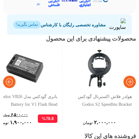
مشاوره تخصصی رایگان با کارشناس
تماس بگیرید!
محصولات پیشنهادی برای این محصول
هولدر فلاش اکسترنال گودکس
باتری گودکس مدل odox VB26
Battery for V1 Flash Head
Godox S2 Speedlite Bracket
۶,۵۰۰,۰۰۰
تومان
%70.8
Original
۱,۹۰۰,۰۰۰
۲,۰۰۰,۰۰۰
تومان
تومان
price
فروشنده های این کالا
was: