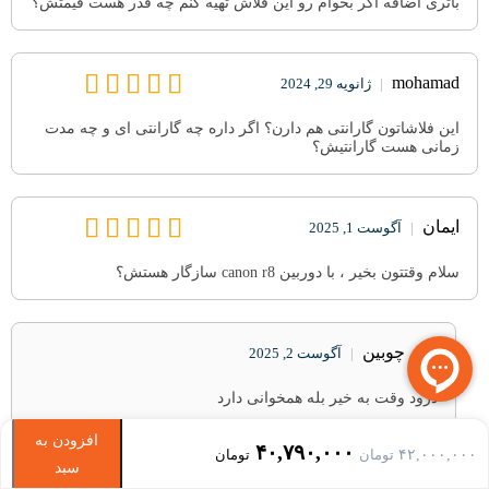
باتری اضافه اگر بخوام رو این فلاش تهیه کنم چه قدر هست قیمتش؟
mohamad
|
ژانویه 29, 2024
این فلاشاتون گارانتی هم دارن؟ اگر داره چه گارانتی ای و چه مدت
زمانی هست گارانتیش؟
ایمان
|
آگوست 1, 2025
سلام وقتتون بخیر ، با دوربین canon r8 سازگار هستش؟
نگار چوبین
|
آگوست 2, 2025
درود وقت به خیر بله همخوانی دارد
افزودن به
Current
Original
۴۰,۷۹۰,۰۰۰
۴۲,۰۰۰,۰۰۰
تومان
تومان
سبد
price
price