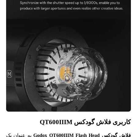
کاربری فلاش گودکس QT600IIIM
فلاش گودکس Godox QT600IIIM Flash Head
به عنوان یک