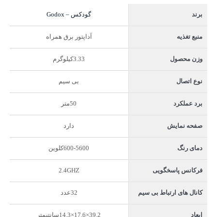
گودکس – Godox
برند
آداپتور برق همراه
منبع تغذیه
3.33کیلوگرم
وزن محصول
بی سیم
نوع اتصال
50متر
برد عملکرد
دارد
صفحه نمایش
600-5600کلوین
دمای رنگ
2.4GHZ
فرکانس پاسخگویی
32عدد
کانال های ارتباط بی سیم
39.2×17.6×14.3سانتیمتر
ابعاد