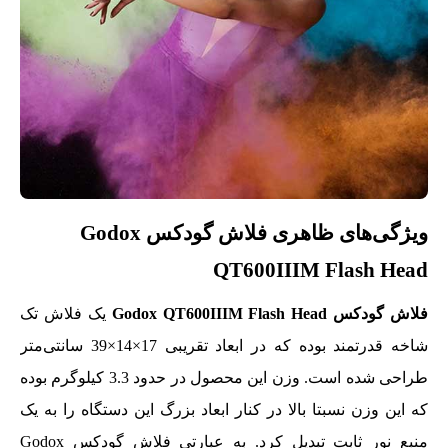
ویژگی‌های ظاهری فلاش گودکس Godox
QT600IIIM Flash Head
فلاش گودکس Godox QT600IIIM Flash Head
یک فلاش تک
شاخه قدرتمند بوده که در ابعاد تقریبی 17×14×39 سانتی‌متر
طراحی شده است. وزن این محصول در حدود 3.3 کیلوگرم بوده
که این وزن نسبتا بالا در کنار ابعاد بزرگ این دستگاه را به یک
منبع نور ثابت تبدیل کرد. به عبارتی فلاش گودکس Godox