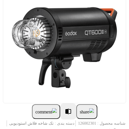
شناسه محصول : 126002301
دسته بندی :
تک شاخه فلاش استودیویی