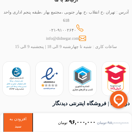
آدرس : تهران ،خ انقلاب ،خ بهار جنوبی ،مجتمع بهار ،طبقه پنجم اداری واحد
618
۰۲۱-۹۱۰۰۲۶۴۰
info@didnegar.com
ساعات کاری : شنبه تا چهارشنبه 9 الی 18 | پنجشنبه 9 الی 15
درباره ما | فروشگاه اینترنتی دیدنگار
مجموعه دیدنگار در سال 1389 با رویکرد حضور در بازار دوربین عکاسی و
افزودن به
Current
Original
۹۶,۰۰۰,۰۰۰
۹۸,۰۰۰,۰۰۰
تومان
تومان
فیلمبرداری تأسیس شد. از آغاز تأسیس بهمرور بخش های زیر به این
سبد
price
price
مجموعه اضافه شد و اکنون افتخار ما این است که قابلیت ارایه مجموعه ای