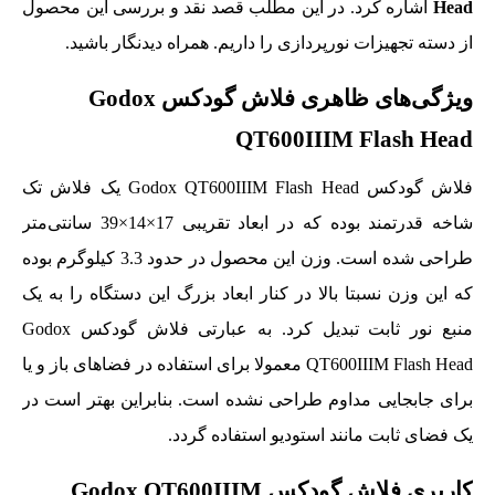
Head
اشاره کرد. در این مطلب قصد نقد و بررسی این محصول
از دسته تجهیزات نورپردازی را داریم. همراه دیدنگار باشید.
ویژگی‌های ظاهری فلاش گودکس Godox
QT600IIIM Flash Head
فلاش گودکس Godox QT600IIIM Flash Head یک فلاش تک
شاخه قدرتمند بوده که در ابعاد تقریبی 17×14×39 سانتی‌متر
طراحی شده است. وزن این محصول در حدود 3.3 کیلوگرم بوده
که این وزن نسبتا بالا در کنار ابعاد بزرگ این دستگاه را به یک
منبع نور ثابت تبدیل کرد. به عبارتی فلاش گودکس Godox
QT600IIIM Flash Head معمولا برای استفاده در فضاهای باز و یا
برای جابجایی مداوم طراحی نشده است. بنابراین بهتر است در
یک فضای ثابت مانند استودیو استفاده گردد.
کاربری فلاش گودکس Godox QT600IIIM