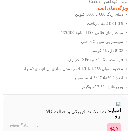
برند :
گودکس - Godox
ویژگی های اصلی
دمای رنگ 600 تا 5600 کلوین
0.01-0.9 ثانیه بازیافت
مدت زمان فلاش HSS : ثانیه 1/26100
سیستم بی سیم X داخلی
32 کانال، 16 گروه
فرستنده X1، X2 و XPro اختیاری
محدوده توان 1/256 تا 1/1 لامپ مدل سازی ال ای دی 40 وات
ابعاد 39.2×17.6×14.3سانتیمتر
وزن فلاش 3.33 کیلوگرم
ضمانت سلامت فیزیکی و اصالت کالا
۹۸,۰۰۰,۰۰۰
تومان
%2