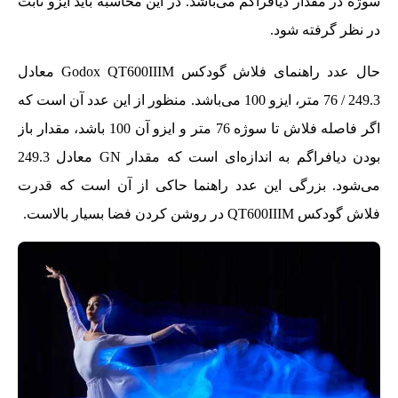
سوژه در مقدار دیافراگم می‌باشد. در این محاسبه باید ایزو ثابت
در نظر گرفته شود.
حال عدد راهنمای فلاش گودکس Godox QT600IIIM معادل
249.3 / 76 متر، ایزو 100 می‌باشد. منظور از این عدد آن است که
اگر فاصله فلاش تا سوژه 76 متر و ایزو آن 100 باشد، مقدار باز
بودن دیافراگم به اندازه‌ای است که مقدار GN معادل 249.3
می‌شود. بزرگی این عدد راهنما حاکی از آن است که قدرت
فلاش گودکس QT600IIIM در روشن کردن فضا بسیار بالاست.