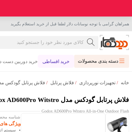
همراهان گرامی با توجه نوسانات دلار لطفا قبل از خرید استعلام بگیرید
دسته بندی محصولات
خرید اقساطی
خرید دوربین دست د
خانه
/
تجهیزات نورپردازی
/
فلاش پرتابل
/
فلاش پرتابل گودکس مدل x AD600Pro Witstro
فلاش پرتابل گودکس مدل Godox AD600Pro Witstro
Godox AD600Pro Witstro All-in-One Outdoor Flash
شناسه محصول : 85
ویژگی های
سیستم اتصال بی س