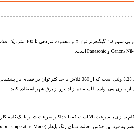
فلاش قابل حمل Godox AD600 PRO WITSTRO مجهز به سیستم بی سیم 
این فلاش 600 واتی دارای باتری لیتیوم یونی 2600 میلی آمپر ساعتی 8.28 ولتی است که از 360 فلاش با حداکثر ت
Godox AD600 PRO دارای ویژگی همگام سازی با سرعت بالا است که با حداکثر سرعت شاتر تا یک ثانی