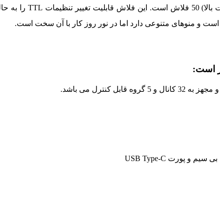
محدودیت فلش AD600 Pro در حالت HSS (همگام سازی ب
ت و منوهای متنوعی دارد اما در نور روز کار با آن سخت است.