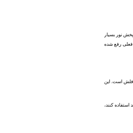
 و پخش نور بسیار
مدل فعلی رفع شده
 مصرف H1200 یک مزیت بزرگ برای این فلش است. این
 استفاده کنند،