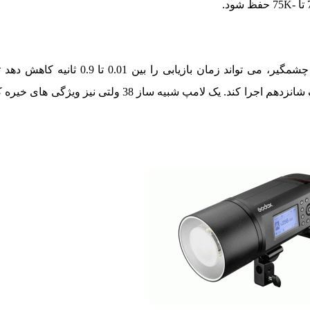
فلاش پرتابل Godox AD600 Pro، علیرغم داشتن این قابلیت های چشمگیر، می تواند 
اطمینان عمل کند. این دوربین می تواند 12 فلاش مداوم با قدرت یک شانزدهم اجرا کند. یک لامپ شب