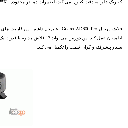
که رنگ ها را به دقت کنترل می کند تا تغییرات دما در محدوده +75K تا -75K حفظ شود.
بسیار پیشرفته و گران قیمت را تکمیل می کند.