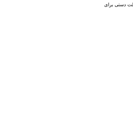
ا سرعت بالا) 50 فلاش است. این فلاش قابلیت تغییر تنظیمات TTL را به حالت دستی برای