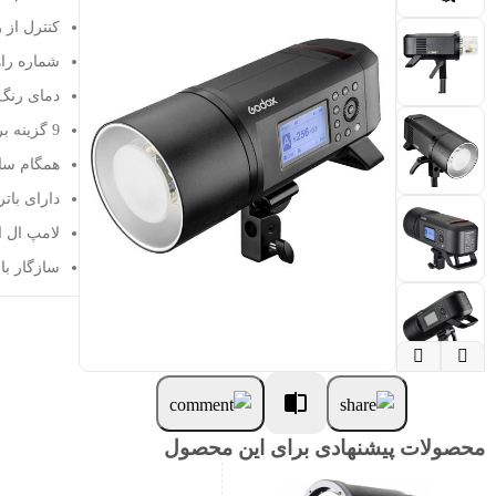
کنترل از 
شماره راهنما 87 متر در حساسی
دمای رنگ نور 5600 کلوین با دقت
9 گزینه برای تنظیم توان خروجی فلاش از 1.1 تا 1.256 توان خروجی
همگام سازی ب
دارای باتری لیتیوم
لامپ ال ای
سازگار با ا


محصولات پیشنهادی برای این محصول