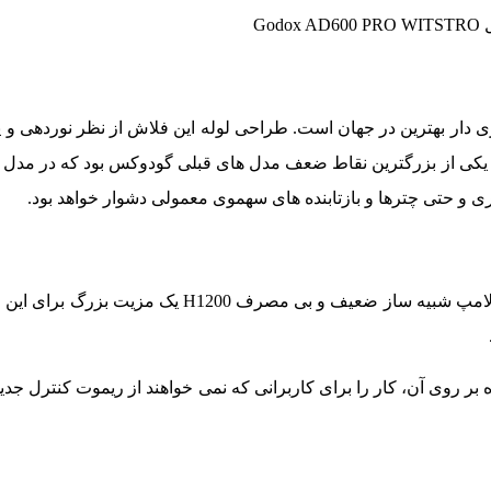
God
 های قابل حمل و باتری دار بهترین در جهان است. طراحی لوله این فلاش از نظر نوردهی
دم وجود شیشه دیفیوژن یکی از بزرگترین نقاط ضعف مدل های قبلی گودوکس بود که در 
ی و حتی چترها و بازتابنده های سهموی معمولی دشوار خواهد بود.
لامپ شبیه ساز فلاش پرتابل قدرتمند Godox AD600 Pro بر خلاف لامپ شبیه ساز ضعیف و بی
ر روی آن، کار را برای کاربرانی که نمی خواهند از ریموت کنترل جدید