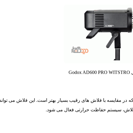
God
 پرتابل Godox AD600 Pro حدود 0.9 ثانیه است که در مقایسه با فلاش های رقیب بسیار بهتر است. این فلاش 