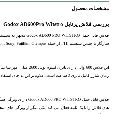
مشخصات محصول
بررسی فلاش پرتابل Godox AD600Pro Witstro
سازگار با چندین سیستم TTL از جمله Canon، Nikon، Sony، Fujifilm، Olympus و Panasonic است. .
زمان شارژ کامل باتری 2 ساعت است. علاوه بر این به جای استفاده از باتری می توانید با استفاده از آداپتور از برق شهر استفاده کنید.
فلاش قابل حمل  WITSTRO