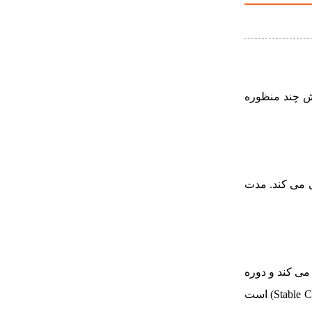
4.2 گیگاهرتز نوع X و محدوده نوردهی تا 100 متر، یک فلاش چند منظوره
وان در فضای باز پشتیبانی می کند. مدت
ه کار می کند و دوره
های فلاش را تا یک ثانیه فعال می کند. یکی دیگر از ویژگی های منحصر به فرد این فلاش، حالت دمای رنگ پایدار (Stable Color Temperature Mode) است