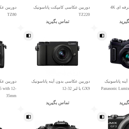
دوربین فیلمبرداری حرفه ای 4K
دوربین عکاسی کامپکت پاناسونیک
دوربین عک
TZ80
TZ220
یرید
تماس بگیرید
ینه پاناسونیک
دوربین عکاسی بدون آینه پاناسونیک
دوربین عک
Panasonic Lumi
GX9 با لنز 32-12
5 with 12-
35mm
یرید
تماس بگیرید