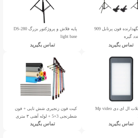
کیت پایه نگهدارنده فون پرتابل 909
پایه فلاش و پروژکتور بزرگ DS-280
light base
تماس بگیرید
تماس بگیرید
نور ثابت فلات ال ای دی Mp video
کیت فون زنجیری شش تایی + فون
شطرنجی 3×5 + لوله آهنی ٣ متری
تماس بگیرید
تماس بگیرید