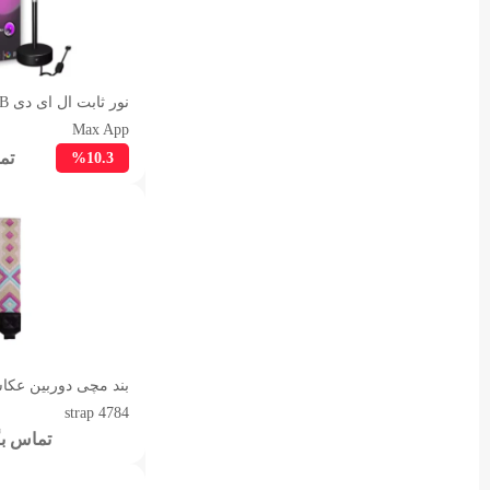
نور
Max App
تم
%10.3
strap 4784
تماس بگ