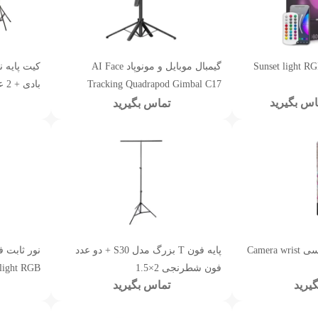
 ثابت ال ای دی Sunset light RGB
گیمبال موبایل و مونوپاد AI Face
Tracking Quadrapod Gimbal C17
بادی + 2 عدد گیره
اس بگیرید
تماس بگیرید
بند مچی دوربین عکاسی Camera wrist
پایه فون T بزرگ مدل S30 + دو عدد
فون شطرنجی 2×1.5
light RGB
یرید
تماس بگیرید