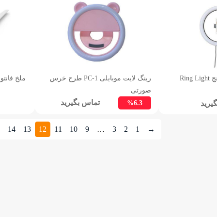
رینگ لایت موبایلی PC-1 طرح خرس
ملخ فانتوم ۳ antom 3 Propeller
صورتی
تماس بگیرید
%6.3
یرید
14
13
12
11
10
9
…
3
2
1
→